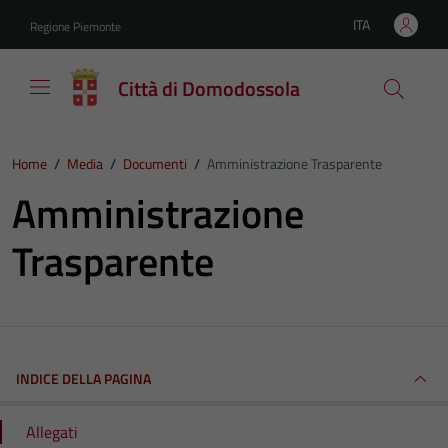
Vai ai contenuti
Vai al footer
ITA
Regione Piemonte
Lingua attiva:
Città di Domodossola
Home
/
Media
/
Documenti
/
Amministrazione Trasparente
Amministrazione
Trasparente
INDICE DELLA PAGINA
Allegati