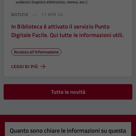
NOTIZIE
17 APR 24
Tecnici
In Biblioteca è attivato il servizio Punto
Questi cookie
Digitale Facile. Qui tutte le informazioni utili.
sono necessari
per il
Accesso all'informazione
funzionamento
del sito e non
LEGGI DI PIÙ
possono
essere
disabilitati.
Questi cookie
Tutte le novità
non raccolgono
informazioni
personali.
Quanto sono chiare le informazioni su questa