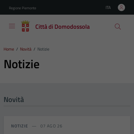
Vai ai contenuti
Vai al footer
ITA
Regione Piemonte
Lingua attiva:
Città di Domodossola
Home
/
Novità
/
Notizie
Notizie
Novità
NOTIZIE
07 AGO 26