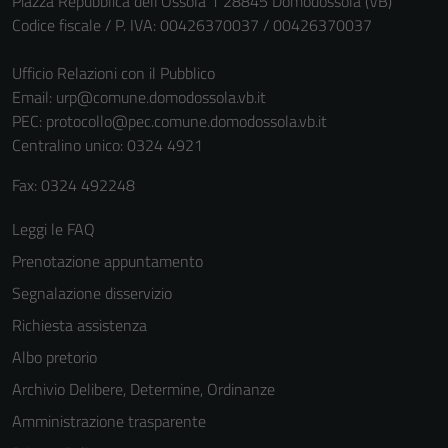
Piazza Repubblica dell'Ossola 1 28845 Domodossola (VB)
Codice fiscale / P. IVA: 00426370037 / 00426370037
Ufficio Relazioni con il Pubblico
Email:
urp@comune.domodossola.vb.it
PEC:
protocollo@pec.comune.domodossola.vb.it
Centralino unico: 0324 4921
Fax: 0324 492248
Tecnici
Leggi le FAQ
Questi cookie
sono necessari
Prenotazione appuntamento
per il
Segnalazione disservizio
funzionamento
Richiesta assistenza
del sito e non
possono
Albo pretorio
essere
Archivio Delibere, Determine, Ordinanze
disabilitati.
Amministrazione trasparente
Questi cookie
non raccolgono