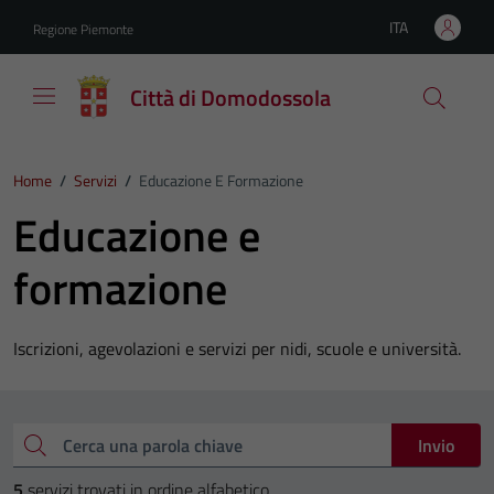
Vai ai contenuti
Vai al footer
ITA
Regione Piemonte
Lingua attiva:
Città di Domodossola
Home
/
Servizi
/
Educazione E Formazione
Educazione e
formazione
Iscrizioni, agevolazioni e servizi per nidi, scuole e università.
Esplora tutti i servizi
Cerca una parola chiave
Invio
5
servizi trovati in ordine alfabetico