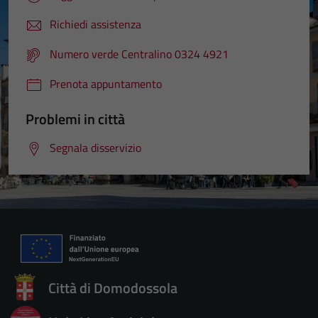
sono necessari
per il
Richiedi assistenza
funzionamento
Numero verde Centralino 0324 4921
del sito e non
possono
Prenota appuntamento
essere
disabilitati.
Problemi in città
Questi cookie
non raccolgono
Segnala disservizio
informazioni
personali.
Città di Domodossola