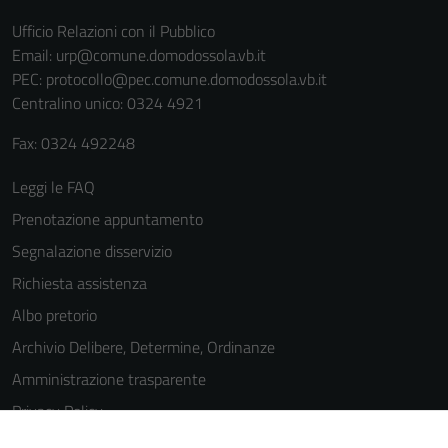
Ufficio Relazioni con il Pubblico
Email:
urp@comune.domodossola.vb.it
PEC:
protocollo@pec.comune.domodossola.vb.it
Centralino unico: 0324 4921
Fax: 0324 492248
Leggi le FAQ
Prenotazione appuntamento
Segnalazione disservizio
Richiesta assistenza
Albo pretorio
Archivio Delibere, Determine, Ordinanze
Amministrazione trasparente
Privacy Policy
Cookie Policy