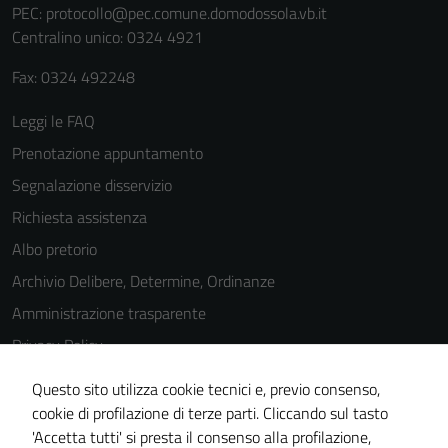
PEC:
protocollo@pec.comune.domodossola.vb.it
Centralino unico: 0324 4921
Fax: 0324 492248
Leggi le FAQ
Prenotazione appuntamento
Segnalazione disservizio
Richiesta assistenza
Albo pretorio
Archivio Delibere, Determine, Ordinanze
Amministrazione trasparente
Privacy Policy
Cookie Policy
Questo sito utilizza cookie tecnici e, previo consenso,
Note legali
cookie di profilazione di terze parti. Cliccando sul tasto
'Accetta tutti' si presta il consenso alla profilazione,
Dichiarazione di accessibilità