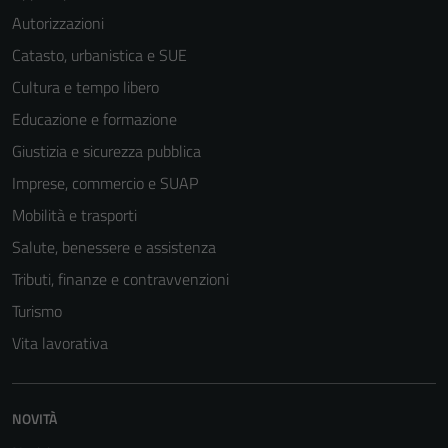
Autorizzazioni
Catasto, urbanistica e SUE
Cultura e tempo libero
Educazione e formazione
Tecnici
Giustizia e sicurezza pubblica
Questi cookie
Imprese, commercio e SUAP
sono necessari
Mobilità e trasporti
per il
Salute, benessere e assistenza
funzionamento
del sito e non
Tributi, finanze e contravvenzioni
possono
Turismo
essere
Vita lavorativa
disabilitati.
Questi cookie
non raccolgono
informazioni
NOVITÀ
personali.