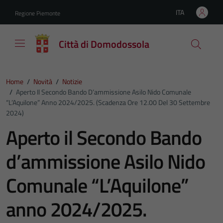
Vai ai contenuti
Vai al footer
ITA
Regione Piemonte
Lingua attiva:
Città di Domodossola
Home
/
Novità
/
Notizie
/
Aperto Il Secondo Bando D’ammissione Asilo Nido Comunale
“L’Aquilone” Anno 2024/2025. (Scadenza Ore 12.00 Del 30 Settembre
2024)
Aperto il Secondo Bando
d’ammissione Asilo Nido
Comunale “L’Aquilone”
anno 2024/2025.