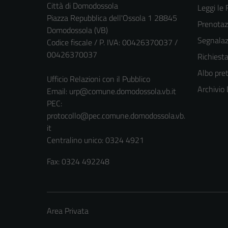
Città di Domodossola
Leggi le
Piazza Repubblica dell'Ossola 1 28845
Prenota
Domodossola (VB)
Segnalazi
Codice fiscale / P. IVA: 00426370037 /
00426370037
Richiest
Albo pret
Ufficio Relazioni con il Pubblico
Archivio
Email:
urp@comune.domodossola.vb.it
PEC:
protocollo@pec.comune.domodossola.vb.
it
Centralino unico: 0324 4921
Fax: 0324 492248
Area Privata