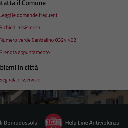
tatta il Comune
Leggi le domande frequenti
Richiedi assistenza
Numero verde Centralino 0324 4921
Prenota appuntamento
blemi in città
Segnala disservizio
 di Domodossola
Help Line Antiviolenza