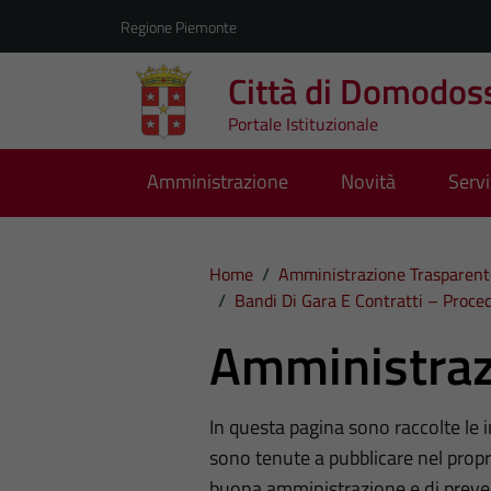
Vai ai contenuti
Vai al footer
Regione Piemonte
Città di Domodos
Portale Istituzionale
Amministrazione
Novità
Servi
Home
/
Amministrazione Trasparent
/
Bandi Di Gara E Contratti – Proc
Amministraz
In questa pagina sono raccolte le
sono tenute a pubblicare nel propri
buona amministrazione e di preve