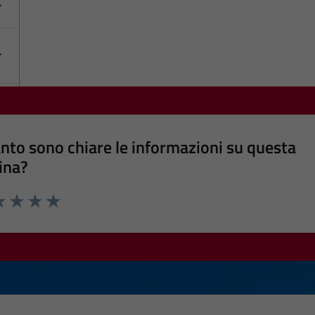
nto sono chiare le informazioni su questa
ina?
a 1 stelle su 5
luta 2 stelle su 5
Valuta 3 stelle su 5
Valuta 4 stelle su 5
Valuta 5 stelle su 5