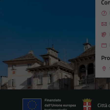
Con
Pro
Città