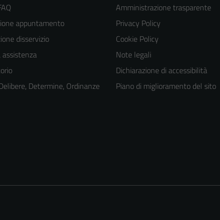
 FAQ
Amministrazione trasparente
zione appuntamento
Privacy Policy
one disservizio
Cookie Policy
a assistenza
Note legali
orio
Dichiarazione di accessibilità
 Delibere, Determine, Ordinanze
Piano di miglioramento del sito
Tecnici
Questi cookie
sono necessari
per il
funzionamento
del sito e non
possono
essere