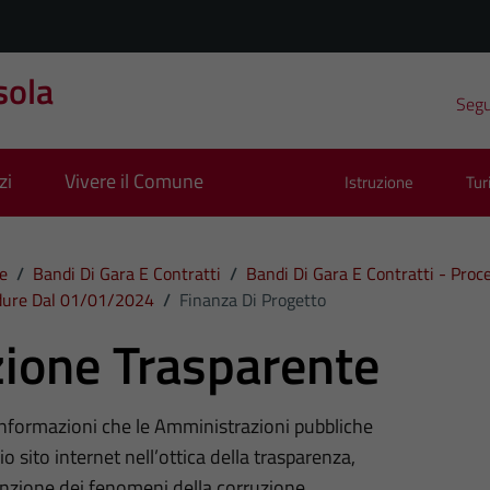
sola
Segui
zi
Vivere il Comune
Istruzione
Tu
e
/
Bandi Di Gara E Contratti
/
Bandi Di Gara E Contratti - Pro
edure Dal 01/01/2024
/
Finanza Di Progetto
ione Trasparente
 informazioni che le Amministrazioni pubbliche
o sito internet nell’ottica della trasparenza,
nzione dei fenomeni della corruzione