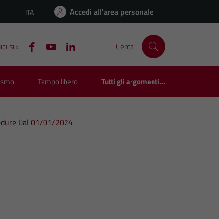
Accedi all'area personale
ITA
Lingua attiva:
ci su:
Cerca
rismo
Tempo libero
Tutti gli argomenti...
cedure Dal 01/01/2024