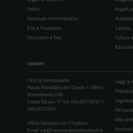
Politici
Appalti p
Personale Amministrativo
Autorizza
Enti e Fondazioni
Catasto,
Documenti e Dati
Cultura 
Educazio
CONTATTI
Città di Domodossola
Leggi le
Piazza Repubblica dell'Ossola 1 28845
Prenota
Domodossola (VB)
Segnalazi
Codice fiscale / P. IVA: 00426370037 /
00426370037
Richiest
Albo pret
Ufficio Relazioni con il Pubblico
Archivio
Email:
urp@comune.domodossola.vb.it