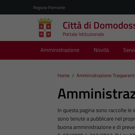
Vai ai contenuti
Vai al footer
Regione Piemonte
Città di Domodos
Portale Istituzionale
Amministrazione
Novità
Servi
Home
/
Amministrazione Trasparent
Amministraz
In questa pagina sono raccolte le
sono tenute a pubblicare nel propri
buona amministrazione e di preve