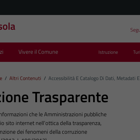
sola
Segui
zi
Vivere il Comune
Istruzione
Tu
e
/
Altri Contenuti
/
Accessibilità E Catalogo Di Dati, Metadati 
ione Trasparente
 informazioni che le Amministrazioni pubbliche
o sito internet nell’ottica della trasparenza,
nzione dei fenomeni della corruzione