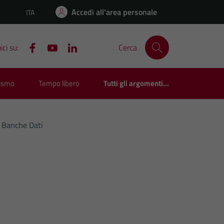
Accedi all'area personale
ITA
Lingua attiva:
ci su:
Cerca
rismo
Tempo libero
Tutti gli argomenti...
E Banche Dati