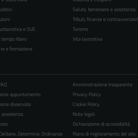
ubblici
Salute, benessere e assistenza
zioni
Tributi, finanze e contravvenzion
 urbanistica e SUE
Turismo
e tempo libero
Vita lavorativa
ne e formazione
 FAQ
Amministrazione trasparente
zione appuntamento
Privacy Policy
one disservizio
Cookie Policy
a assistenza
Note legali
Tecnici
Questi cookie
orio
Dichiarazione di accessibilità
sono necessari
 Delibere, Determine, Ordinanze
Piano di miglioramento del sito