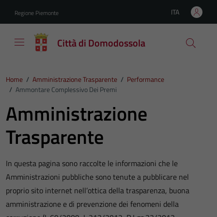
Vai ai contenuti
Vai al footer
ITA
Regione Piemonte
Lingua attiva:
Città di Domodossola
Home
/
Amministrazione Trasparente
/
Performance
/
Ammontare Complessivo Dei Premi
Amministrazione
Trasparente
In questa pagina sono raccolte le informazioni che le
Amministrazioni pubbliche sono tenute a pubblicare nel
proprio sito internet nell’ottica della trasparenza, buona
amministrazione e di prevenzione dei fenomeni della