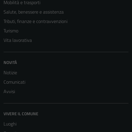
Mobilità e trasporti
Salute, benessere e assistenza
Tributi, finanze e contravvenzioni
Turismo
Vita lavorativa
NOVITÀ
Notizie
Tecnici
Comunicati
Questi cookie
Avvisi
sono necessari
per il
funzionamento
VIVERE IL COMUNE
del sito e non
possono
Luoghi
essere