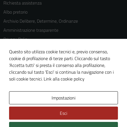
Richiesta assistenza
Albo pretorio
Archivio Delibere, Determine, Ordinanze
Amministrazione trasparente
Privacy Policy
Cookie Policy
Questo sito utilizza cookie tecnici e, previo consenso,
Note legali
cookie di profilazione di terze parti. Cliccando sul tasto
'Accetta tutti' si presta il consenso alla profilazione,
Dichiarazione di accessibilità
cliccando sul tasto 'Esci' si continua la navigazione con i
Piano di miglioramento del sito
soli cookie tecnici.
Link alla cookie policy
Area Privata
Impostazioni
Esci