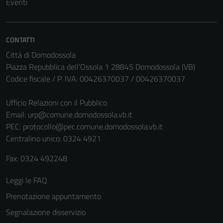
Eventi
disabilitati.
Questi cookie
non raccolgono
CONTATTI
informazioni
Città di Domodossola
personali.
Piazza Repubblica dell'Ossola 1 28845 Domodossola (VB)
Codice fiscale / P. IVA: 00426370037 / 00426370037
Ufficio Relazioni con il Pubblico
Email:
urp@comune.domodossola.vb.it
PEC:
protocollo@pec.comune.domodossola.vb.it
Centralino unico: 0324 4921
Fax: 0324 492248
Leggi le FAQ
Prenotazione appuntamento
Segnalazione disservizio