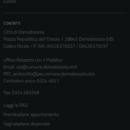
Eventi
disabilitati.
Questi cookie
non raccolgono
CONTATTI
informazioni
Città di Domodossola
personali.
Piazza Repubblica dell'Ossola 1 28845 Domodossola (VB)
Codice fiscale / P. IVA: 00426370037 / 00426370037
Ufficio Relazioni con il Pubblico
Email:
urp@comune.domodossola.vb.it
PEC:
protocollo@pec.comune.domodossola.vb.it
Centralino unico: 0324 4921
Fax: 0324 492248
Leggi le FAQ
Prenotazione appuntamento
Segnalazione disservizio