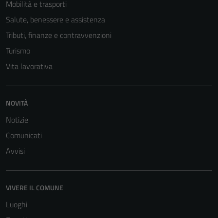
Mobilità e trasporti
Salute, benessere e assistenza
Tributi, finanze e contravvenzioni
Turismo
Vita lavorativa
NOVITÀ
Notizie
Tecnici
Comunicati
Questi cookie
Avvisi
sono necessari
per il
funzionamento
VIVERE IL COMUNE
del sito e non
possono
Luoghi
essere