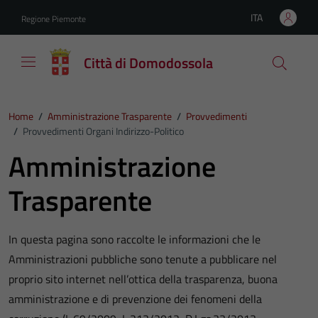
Vai ai contenuti
Vai al footer
ITA
Regione Piemonte
Lingua attiva:
Città di Domodossola
Home
/
Amministrazione Trasparente
/
Provvedimenti
/
Provvedimenti Organi Indirizzo-Politico
Amministrazione
Trasparente
In questa pagina sono raccolte le informazioni che le
Amministrazioni pubbliche sono tenute a pubblicare nel
proprio sito internet nell’ottica della trasparenza, buona
amministrazione e di prevenzione dei fenomeni della