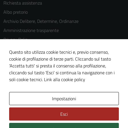
Richiesta assistenza
Albo pretorio
Archivio Delibere, Determine, Ordinanze
Amministrazione trasparente
Privacy Policy
Cookie Policy
Questo sito utilizza cookie tecnici e, previo consenso,
Note legali
cookie di profilazione di terze parti. Cliccando sul tasto
'Accetta tutti' si presta il consenso alla profilazione,
Dichiarazione di accessibilità
cliccando sul tasto 'Esci' si continua la navigazione con i
Piano di miglioramento del sito
soli cookie tecnici.
Link alla cookie policy
Area Privata
Impostazioni
Esci