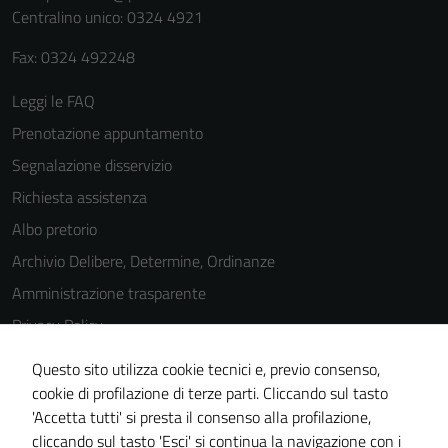
Centralino unico: 0324 4921
Fax: 0324 492248
Leggi le FAQ
Prenotazione appuntamento
Segnalazione disservizio
Richiesta assistenza
Albo pretorio
Archivio Delibere, Determine, Ordinanze
Amministrazione trasparente
Privacy Policy
Cookie Policy
Questo sito utilizza cookie tecnici e, previo consenso,
Note legali
cookie di profilazione di terze parti. Cliccando sul tasto
'Accetta tutti' si presta il consenso alla profilazione,
Dichiarazione di accessibilità
cliccando sul tasto 'Esci' si continua la navigazione con i