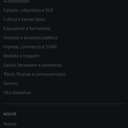
Autorizzazioni
Catasto, urbanistica e SUE
Cultura e tempo libero
Educazione e formazione
Giustizia e sicurezza pubblica
Tecnici
Imprese, commercio e SUAP
Questi cookie
sono necessari
Mobilità e trasporti
per il
Salute, benessere e assistenza
funzionamento
Tributi, finanze e contravvenzioni
del sito e non
possono
Turismo
essere
Vita lavorativa
disabilitati.
Questi cookie
non raccolgono
NOVITÀ
informazioni
personali.
Notizie