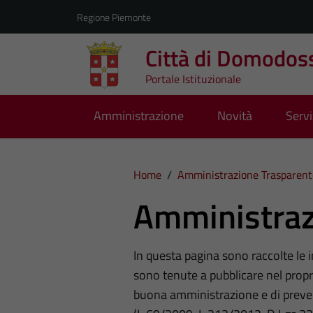
Vai ai contenuti
Vai al footer
Regione Piemonte
Città di Domodos
Portale Istituzionale
Amministrazione
Novità
Servi
Home
/
Amministrazione Trasparent
Amministraz
In questa pagina sono raccolte le
sono tenute a pubblicare nel propri
buona amministrazione e di preve