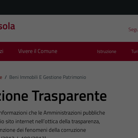
sola
Segui
zi
Vivere il Comune
Istruzione
Tu
e
/
Beni Immobili E Gestione Patrimonio
ione Trasparente
 informazioni che le Amministrazioni pubbliche
o sito internet nell’ottica della trasparenza,
nzione dei fenomeni della corruzione