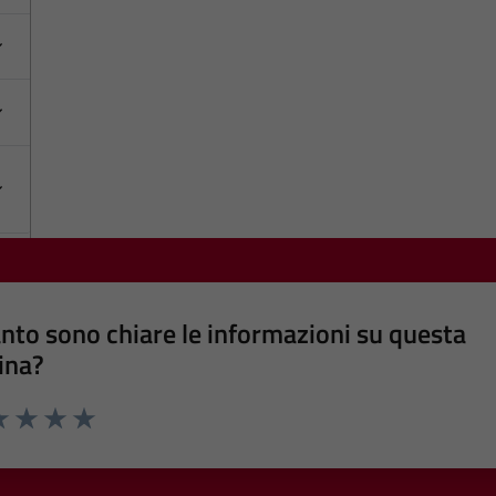
nto sono chiare le informazioni su questa
ina?
a 1 stelle su 5
luta 2 stelle su 5
Valuta 3 stelle su 5
Valuta 4 stelle su 5
Valuta 5 stelle su 5