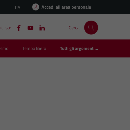
Accedi all'area personale
ITA
Lingua attiva:
ci su:
Cerca
rismo
Tempo libero
Tutti gli argomenti...