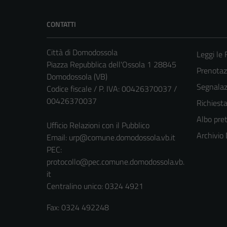
CONTATTI
Città di Domodossola
Leggi le
Piazza Repubblica dell'Ossola 1 28845
Prenota
Domodossola (VB)
Segnalazi
Codice fiscale / P. IVA: 00426370037 /
00426370037
Richiest
Albo pret
Ufficio Relazioni con il Pubblico
Archivio
Email:
urp@comune.domodossola.vb.it
PEC:
protocollo@pec.comune.domodossola.vb.
it
Centralino unico: 0324 4921
Fax: 0324 492248