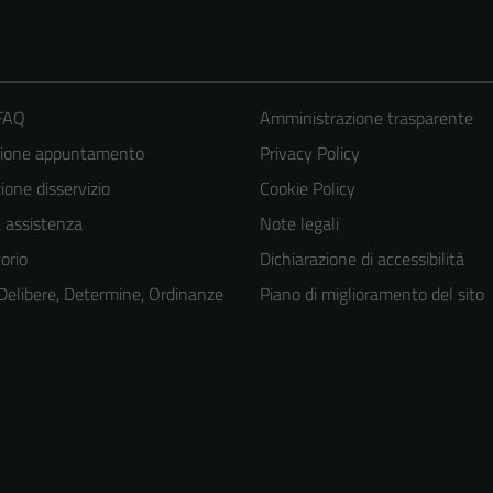
 FAQ
Amministrazione trasparente
zione appuntamento
Privacy Policy
one disservizio
Cookie Policy
a assistenza
Note legali
orio
Dichiarazione di accessibilità
 Delibere, Determine, Ordinanze
Piano di miglioramento del sito
Tecnici
Questi cookie
sono necessari
per il
funzionamento
del sito e non