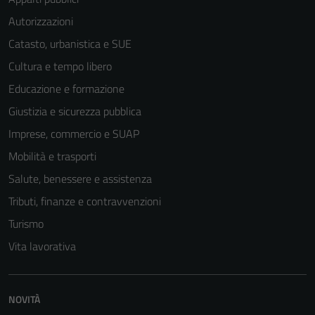
Autorizzazioni
Catasto, urbanistica e SUE
Cultura e tempo libero
Educazione e formazione
Tecnici
Giustizia e sicurezza pubblica
Questi cookie
Imprese, commercio e SUAP
sono necessari
Mobilità e trasporti
per il
funzionamento
Salute, benessere e assistenza
del sito e non
Tributi, finanze e contravvenzioni
possono
Turismo
essere
disabilitati.
Vita lavorativa
Questi cookie
non raccolgono
informazioni
NOVITÀ
personali.