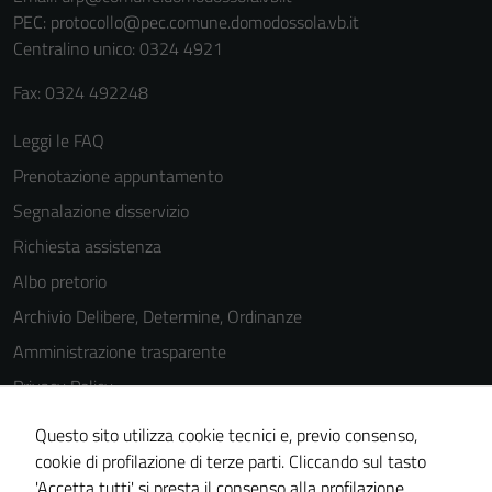
PEC:
protocollo@pec.comune.domodossola.vb.it
Centralino unico: 0324 4921
Fax: 0324 492248
Leggi le FAQ
Prenotazione appuntamento
Segnalazione disservizio
Richiesta assistenza
Albo pretorio
Archivio Delibere, Determine, Ordinanze
Amministrazione trasparente
Privacy Policy
Cookie Policy
Questo sito utilizza cookie tecnici e, previo consenso,
Note legali
cookie di profilazione di terze parti. Cliccando sul tasto
'Accetta tutti' si presta il consenso alla profilazione,