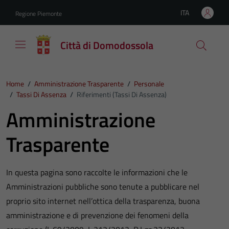
Vai ai contenuti
Vai al footer
ITA
Regione Piemonte
Lingua attiva:
Città di Domodossola
Home
/
Amministrazione Trasparente
/
Personale
/
Tassi Di Assenza
/
Riferimenti (Tassi Di Assenza)
Amministrazione
Trasparente
In questa pagina sono raccolte le informazioni che le
Amministrazioni pubbliche sono tenute a pubblicare nel
proprio sito internet nell’ottica della trasparenza, buona
amministrazione e di prevenzione dei fenomeni della