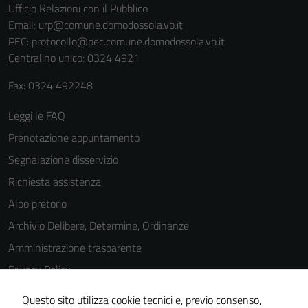
Ufficio Relazioni con il Pubblico
Email:
urp@comune.domodossola.vb.it
PEC:
protocollo@pec.comune.domodossola.vb.it
Centralino unico: 0324 4921
Fax: 0324 492248
Leggi le FAQ
Prenotazione appuntamento
Segnalazione disservizio
Richiesta assistenza
Albo pretorio
Archivio Delibere, Determine, Ordinanze
Amministrazione trasparente
Privacy Policy
Cookie Policy
Questo sito utilizza cookie tecnici e, previo consenso,