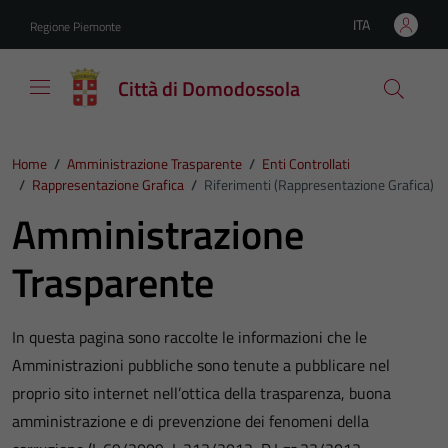
Vai ai contenuti
Vai al footer
ITA
Regione Piemonte
Lingua attiva:
Città di Domodossola
Home
/
Amministrazione Trasparente
/
Enti Controllati
/
Rappresentazione Grafica
/
Riferimenti (Rappresentazione Grafica)
Amministrazione
Trasparente
In questa pagina sono raccolte le informazioni che le
Amministrazioni pubbliche sono tenute a pubblicare nel
proprio sito internet nell’ottica della trasparenza, buona
amministrazione e di prevenzione dei fenomeni della