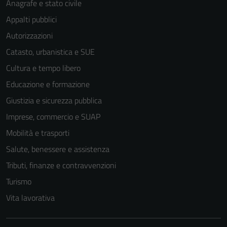
Anagrafe e stato civile
Appalti pubblici
Autorizzazioni
Catasto, urbanistica e SUE
Cultura e tempo libero
Educazione e formazione
Tecnici
Giustizia e sicurezza pubblica
Questi cookie
sono necessari
Imprese, commercio e SUAP
per il
Mobilità e trasporti
funzionamento
Salute, benessere e assistenza
del sito e non
possono
Tributi, finanze e contravvenzioni
essere
Turismo
disabilitati.
Vita lavorativa
Questi cookie
non raccolgono
informazioni