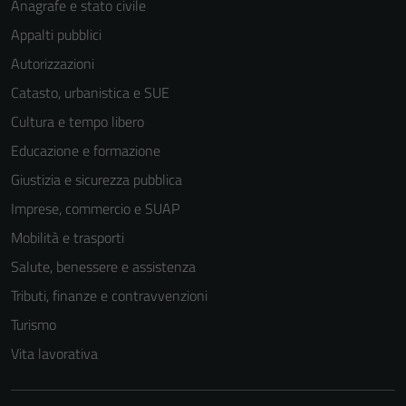
Anagrafe e stato civile
Appalti pubblici
Autorizzazioni
Catasto, urbanistica e SUE
Cultura e tempo libero
Educazione e formazione
Tecnici
Giustizia e sicurezza pubblica
Questi cookie
sono necessari
Imprese, commercio e SUAP
per il
Mobilità e trasporti
funzionamento
Salute, benessere e assistenza
del sito e non
possono
Tributi, finanze e contravvenzioni
essere
Turismo
disabilitati.
Vita lavorativa
Questi cookie
non raccolgono
informazioni