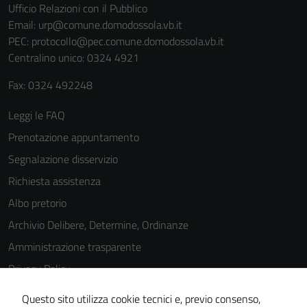
Ufficio Relazioni con il Pubblico
Email:
urp@comune.domodossola.vb.it
PEC:
protocollo@pec.comune.domodossola.vb.it
Centralino unico: 0324 4921
Fax: 0324 492248
Leggi le FAQ
Prenotazione appuntamento
Segnalazione disservizio
Richiesta assistenza
Albo pretorio
Archivio Delibere, Determine, Ordinanze
Amministrazione trasparente
Privacy Policy
Cookie Policy
Questo sito utilizza cookie tecnici e, previo consenso,