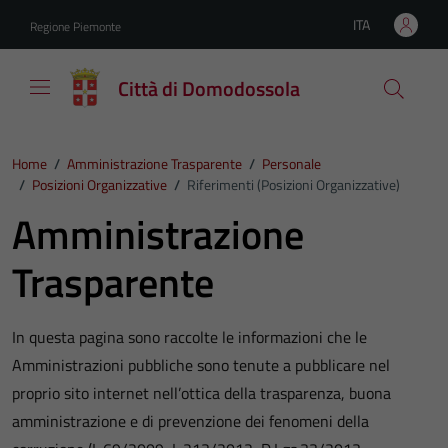
Vai ai contenuti
Vai al footer
ITA
Regione Piemonte
Lingua attiva:
Città di Domodossola
Home
/
Amministrazione Trasparente
/
Personale
/
Posizioni Organizzative
/
Riferimenti (Posizioni Organizzative)
Amministrazione
Trasparente
In questa pagina sono raccolte le informazioni che le
Amministrazioni pubbliche sono tenute a pubblicare nel
proprio sito internet nell’ottica della trasparenza, buona
amministrazione e di prevenzione dei fenomeni della