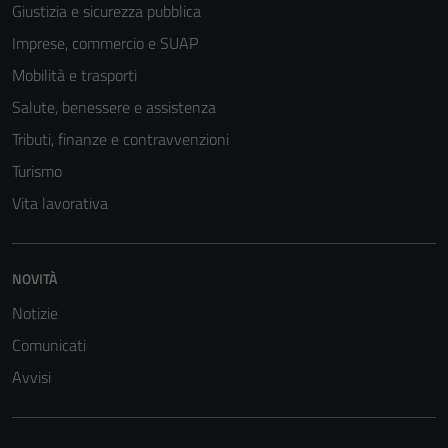
possono
Giustizia e sicurezza pubblica
essere
Imprese, commercio e SUAP
disabilitati.
Questi cookie
Mobilità e trasporti
non raccolgono
Salute, benessere e assistenza
informazioni
Tributi, finanze e contravvenzioni
personali.
Turismo
Vita lavorativa
NOVITÀ
Notizie
Comunicati
Avvisi