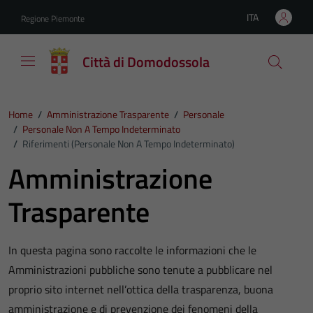
Vai ai contenuti
Vai al footer
ITA
Regione Piemonte
Lingua attiva:
Città di Domodossola
Home
/
Amministrazione Trasparente
/
Personale
/
Personale Non A Tempo Indeterminato
/
Riferimenti (Personale Non A Tempo Indeterminato)
Amministrazione
Trasparente
In questa pagina sono raccolte le informazioni che le
Amministrazioni pubbliche sono tenute a pubblicare nel
proprio sito internet nell’ottica della trasparenza, buona
amministrazione e di prevenzione dei fenomeni della