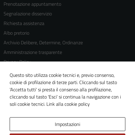
Prenotazione appuntamento
Segnalazione disservizio
Richiesta assistenza
Albo pretorio
Archivio Delibere, Determine, Ordinanze
Amministrazione trasparente
Privacy Policy
Cookie Policy
Questo sito utilizza cookie tecnici e, previo consenso,
Note legali
cookie di profilazione di terze parti. Cliccando sul tasto
'Accetta tutti' si presta il consenso alla profilazione,
Dichiarazione di accessibilità
cliccando sul tasto 'Esci' si continua la navigazione con i
Piano di miglioramento del sito
soli cookie tecnici.
Link alla cookie policy
Area Privata
Impostazioni