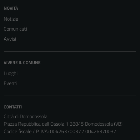
sono necessari
NOVITÀ
per il
funzionamento
Notizie
del sito e non
Comunicati
possono
Avvisi
essere
disabilitati.
Questi cookie
non raccolgono
VIVERE IL COMUNE
informazioni
Luoghi
personali.
Eventi
CONTATTI
Città di Domodossola
Piazza Repubblica dell'Ossola 1 28845 Domodossola (VB)
Codice fiscale / P. IVA: 00426370037 / 00426370037