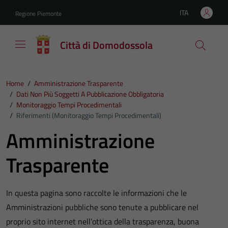
Vai ai contenuti
Vai al footer
ITA
Regione Piemonte
Lingua attiva:
Città di Domodossola
Home
/
Amministrazione Trasparente
/
Dati Non Più Soggetti A Pubblicazione Obbligatoria
/
Monitoraggio Tempi Procedimentali
/
Riferimenti (Monitoraggio Tempi Procedimentali)
Amministrazione
Trasparente
In questa pagina sono raccolte le informazioni che le
Amministrazioni pubbliche sono tenute a pubblicare nel
proprio sito internet nell’ottica della trasparenza, buona