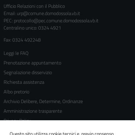
Ufficio Relazioni con il Pubblico
Email:
urp@comune.domodossola.vb.it
PEC:
protocollo@pec.comune.domodossola.vb.it
Centralino unico: 0324 4921
Fax: 0324 492248
Leggi le FAQ
Prenotazione appuntamento
Segnalazione disservizio
Richiesta assistenza
Albo pretorio
Archivio Delibere, Determine, Ordinanze
Amministrazione trasparente
Privacy Policy
Cookie Policy
Questo sito utilizza cookie tecnici e, previo consenso,