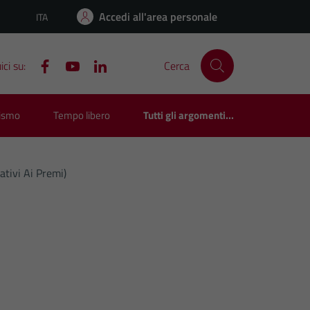
Accedi all'area personale
ITA
Lingua attiva:
ci su:
Cerca
rismo
Tempo libero
Tutti gli argomenti...
ativi Ai Premi)