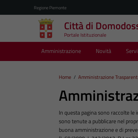
Vai ai contenuti
Vai al footer
Regione Piemonte
Città di Domodos
Portale Istituzionale
Amministrazione
Novità
Servi
Home
/
Amministrazione Trasparent
Amministraz
In questa pagina sono raccolte le
sono tenute a pubblicare nel propri
buona amministrazione e di preve