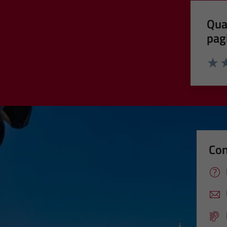
Qua
pag
Valut
Va
Con