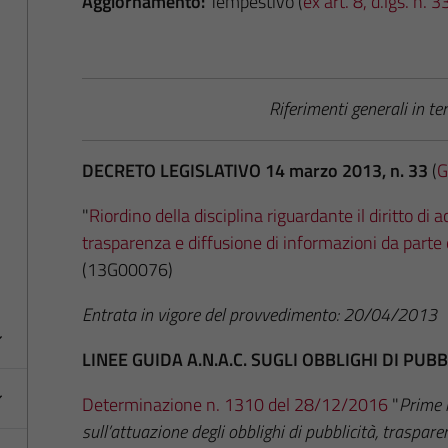
Aggiornamento:
Tempestivo (
ex art. 8, d.lgs. n.
Riferimenti generali in t
DECRETO LEGISLATIVO 14 marzo 2013, n. 33
(
G
"
Riordino della disciplina riguardante il diritto di ac
trasparenza e diffusione di informazioni da parte
(13G00076)
Entrata in vigore del provvedimento: 20/04/2013
LINEE GUIDA A.N.A.C. SUGLI OBBLIGHI DI PU
Determinazione n. 1310 del 28/12/2016
"
Prime l
sull’attuazione degli obblighi di pubblicità, traspar