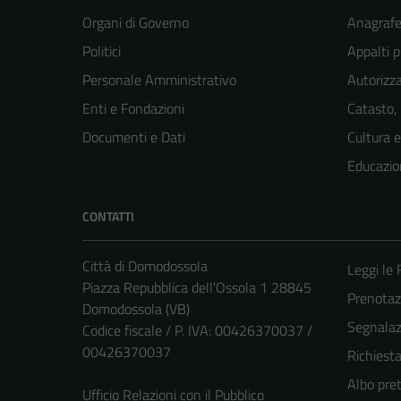
Organi di Governo
Anagrafe 
Politici
Appalti p
Personale Amministrativo
Autorizza
Enti e Fondazioni
Catasto,
Documenti e Dati
Cultura 
Educazio
CONTATTI
Città di Domodossola
Leggi le
Piazza Repubblica dell'Ossola 1 28845
Prenota
Domodossola (VB)
Segnalazi
Codice fiscale / P. IVA: 00426370037 /
00426370037
Richiest
Albo pret
Ufficio Relazioni con il Pubblico