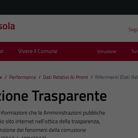
sola
Segui
zi
Vivere il Comune
Istruzione
Tu
e
/
Performance
/
Dati Relativi Ai Premi
/
Riferimenti (Dati Rel
ione Trasparente
 informazioni che le Amministrazioni pubbliche
o sito internet nell’ottica della trasparenza,
nzione dei fenomeni della corruzione