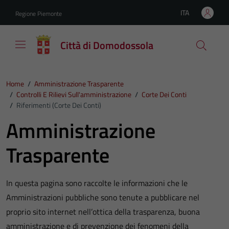
Vai ai contenuti
Vai al footer
ITA
Regione Piemonte
Lingua attiva:
Città di Domodossola
Home
/
Amministrazione Trasparente
/
Controlli E Rilievi Sull'amministrazione
/
Corte Dei Conti
/
Riferimenti (Corte Dei Conti)
Amministrazione
Trasparente
In questa pagina sono raccolte le informazioni che le
Amministrazioni pubbliche sono tenute a pubblicare nel
proprio sito internet nell’ottica della trasparenza, buona
amministrazione e di prevenzione dei fenomeni della