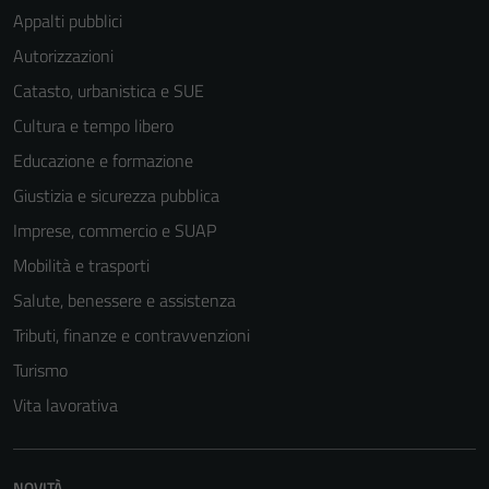
Appalti pubblici
Autorizzazioni
Catasto, urbanistica e SUE
Cultura e tempo libero
Educazione e formazione
Tecnici
Giustizia e sicurezza pubblica
Questi cookie
Imprese, commercio e SUAP
sono necessari
per il
Mobilità e trasporti
funzionamento
Salute, benessere e assistenza
del sito e non
Tributi, finanze e contravvenzioni
possono
essere
Turismo
disabilitati.
Vita lavorativa
Questi cookie
non raccolgono
informazioni
NOVITÀ