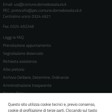
Email:
urp@comune.domodossola.vb.it
PEC:
protocollo@pec.comune.domodossola.vb.it
Centralino unico: 0324 4921
Fax: 0324 492248
Leggi le FAQ
Prenotazione appuntamento
Segnalazione disservizio
Richiesta assistenza
Albo pretorio
Archivio Delibere, Determine, Ordinanze
Amministrazione trasparente
Privacy Policy
Cookie Policy
Questo sito utilizza cookie tecnici e, previo consenso,
Note legali
cookie di profilazione di terze parti. Cliccando sul tasto