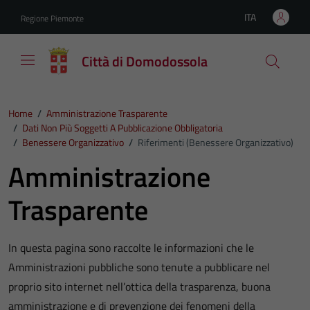
Vai ai contenuti
Vai al footer
ITA
Regione Piemonte
Lingua attiva:
Città di Domodossola
Home
/
Amministrazione Trasparente
/
Dati Non Più Soggetti A Pubblicazione Obbligatoria
/
Benessere Organizzativo
/
Riferimenti (Benessere Organizzativo)
Amministrazione
Trasparente
In questa pagina sono raccolte le informazioni che le
Amministrazioni pubbliche sono tenute a pubblicare nel
proprio sito internet nell’ottica della trasparenza, buona
amministrazione e di prevenzione dei fenomeni della