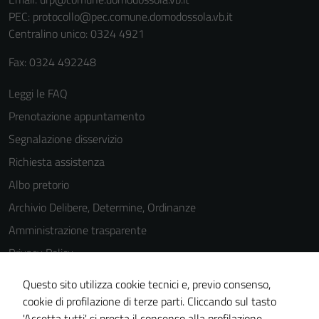
PEC:
protocollo@pec.comune.domodossola.vb.it
Centralino unico: 0324 4921
Fax: 0324 492248
Leggi le FAQ
Prenotazione appuntamento
Segnalazione disservizio
Richiesta assistenza
Albo pretorio
Archivio Delibere, Determine, Ordinanze
Amministrazione trasparente
Privacy Policy
Cookie Policy
Questo sito utilizza cookie tecnici e, previo consenso,
Note legali
cookie di profilazione di terze parti. Cliccando sul tasto
'Accetta tutti' si presta il consenso alla profilazione,