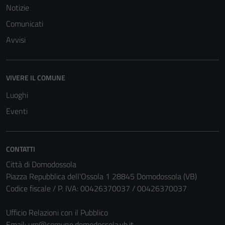
per il
Notizie
funzionamento
Comunicati
del sito e non
possono
Avvisi
essere
disabilitati.
Questi cookie
VIVERE IL COMUNE
non raccolgono
Luoghi
informazioni
Eventi
personali.
CONTATTI
Città di Domodossola
Piazza Repubblica dell'Ossola 1 28845 Domodossola (VB)
Codice fiscale / P. IVA: 00426370037 / 00426370037
Ufficio Relazioni con il Pubblico
Email:
urp@comune.domodossola.vb.it