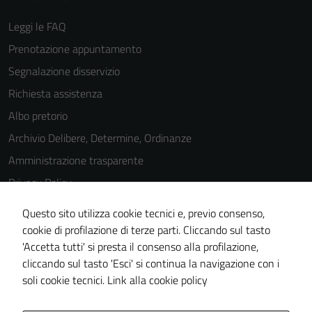
Leggi le FAQ
Prenotazione appuntamento
Segnalazione disservizio
Richiesta assistenza
Albo pretorio
Archivio Delibere, Determine, Ordinanze
Amministrazione trasparente
Privacy Policy
Cookie Policy
Questo sito utilizza cookie tecnici e, previo consenso,
Note legali
cookie di profilazione di terze parti. Cliccando sul tasto
'Accetta tutti' si presta il consenso alla profilazione,
Dichiarazione di accessibilità
cliccando sul tasto 'Esci' si continua la navigazione con i
Piano di miglioramento del sito
soli cookie tecnici.
Link alla cookie policy