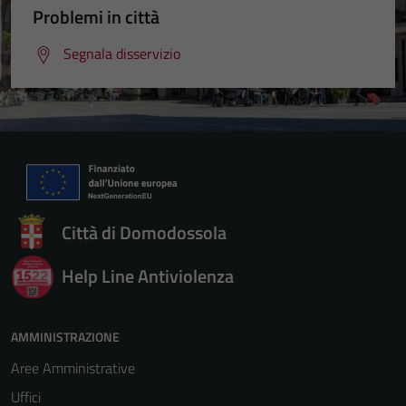
Problemi in città
Segnala disservizio
Tecnici
Questi cookie
sono necessari
per il
funzionamento
del sito e non
Città di Domodossola
possono
essere
Help Line Antiviolenza
disabilitati.
Questi cookie
non raccolgono
AMMINISTRAZIONE
informazioni
personali.
Aree Amministrative
Uffici