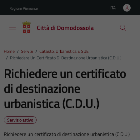
Vai ai contenuti
Vai al footer
ITA
Regione Piemonte
Lingua attiva:
Città di Domodossola
Home
/
Servizi
/
Catasto, Urbanistica E SUE
/
Richiedere Un Certificato Di Destinazione Urbanistica (C.D.U.)
Richiedere un certificato
di destinazione
urbanistica (C.D.U.)
Servizio attivo
Richiedere un certificato di destinazione urbanistica (C.D.U.)