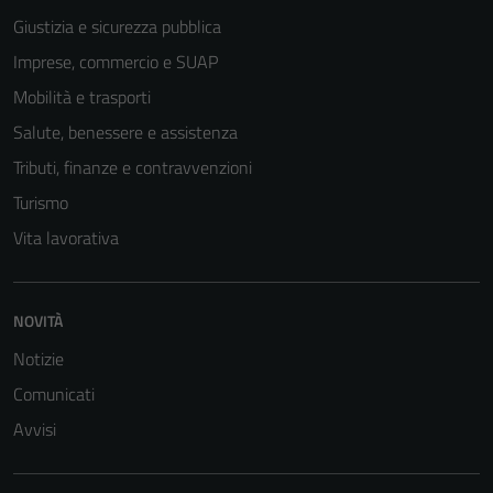
possono
Giustizia e sicurezza pubblica
essere
Imprese, commercio e SUAP
disabilitati.
Questi cookie
Mobilità e trasporti
non raccolgono
Salute, benessere e assistenza
informazioni
Tributi, finanze e contravvenzioni
personali.
Turismo
Vita lavorativa
NOVITÀ
Notizie
Comunicati
Avvisi