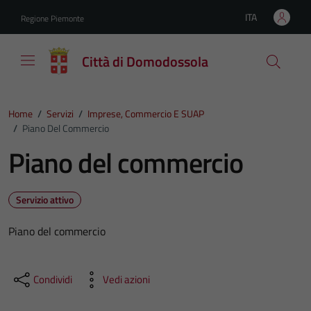
Vai ai contenuti
Vai al footer
ITA
Regione Piemonte
Lingua attiva:
Città di Domodossola
Home
/
Servizi
/
Imprese, Commercio E SUAP
/
Piano Del Commercio
Piano del commercio
Servizio attivo
Piano del commercio
Condividi
Vedi azioni