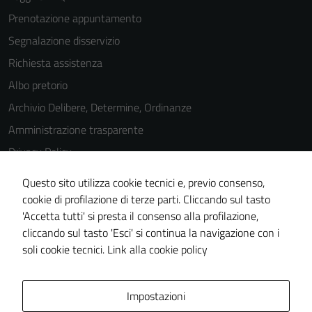
Prenotazione appuntamento
Segnalazione disservizio
Richiesta assistenza
Albo pretorio
Archivio Delibere, Determine, Ordinanze
Amministrazione trasparente
Privacy Policy
Cookie Policy
Questo sito utilizza cookie tecnici e, previo consenso,
Note legali
cookie di profilazione di terze parti. Cliccando sul tasto
'Accetta tutti' si presta il consenso alla profilazione,
Dichiarazione di accessibilità
cliccando sul tasto 'Esci' si continua la navigazione con i
Piano di miglioramento del sito
soli cookie tecnici.
Link alla cookie policy
Area Privata
Impostazioni