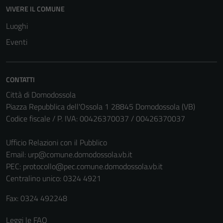
VIVERE IL COMUNE
Luoghi
Eventi
CONTATTI
Città di Domodossola
Piazza Repubblica dell'Ossola 1 28845 Domodossola (VB)
Codice fiscale / P. IVA: 00426370037 / 00426370037
Ufficio Relazioni con il Pubblico
Email:
urp@comune.domodossola.vb.it
PEC:
protocollo@pec.comune.domodossola.vb.it
Centralino unico: 0324 4921
Fax: 0324 492248
Leggi le FAQ