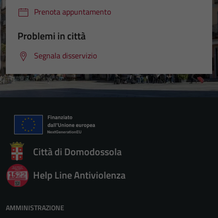
funzionamento
Prenota appuntamento
del sito e non
possono
Problemi in città
essere
disabilitati.
Segnala disservizio
Questi cookie
non raccolgono
informazioni
personali.
Città di Domodossola
Help Line Antiviolenza
AMMINISTRAZIONE