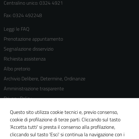
Centralino unico: 0324 4921
Fax: 0324 492248
Leggi le FAQ
Prenotazione appuntamento
Segnalazione disservizio
Richiesta assistenza
Albo pretorio
Archivio Delibere, Determine, Ordinanze
Amministrazione trasparente
Privacy Policy
Cookie Policy
Questo sito utilizza cookie tecnici e, previo consenso,
Note legali
cookie di profilazione di terze parti. Cliccando sul tasto
'Accetta tutti' si presta il consenso alla profilazione,
Dichiarazione di accessibilità
cliccando sul tasto 'Esci' si continua la navigazione con i
Piano di miglioramento del sito