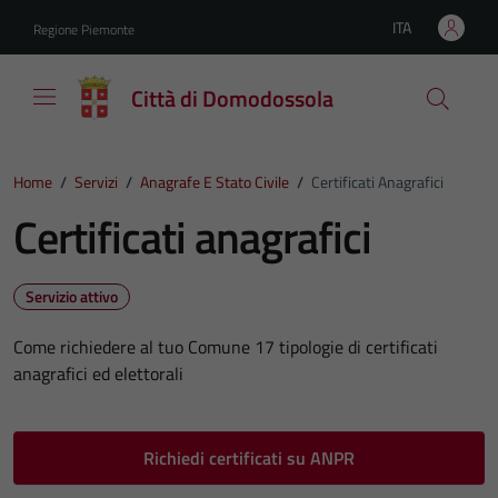
Vai ai contenuti
Vai al footer
ITA
Regione Piemonte
Lingua attiva:
Città di Domodossola
Home
/
Servizi
/
Anagrafe E Stato Civile
/
Certificati Anagrafici
Certificati anagrafici
Servizio attivo
Come richiedere al tuo Comune 17 tipologie di certificati
anagrafici ed elettorali
Richiedi certificati su ANPR