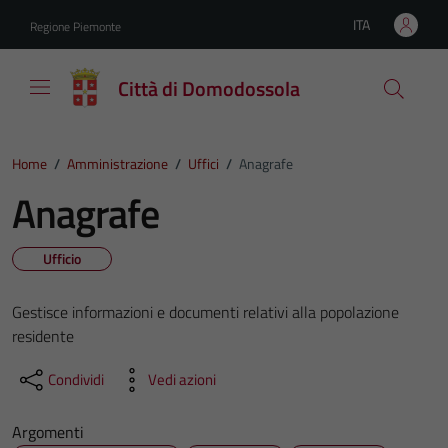
Vai ai contenuti
Vai al footer
ITA
Regione Piemonte
Lingua attiva:
Città di Domodossola
Home
/
Amministrazione
/
Uffici
/
Anagrafe
Anagrafe
Ufficio
Gestisce informazioni e documenti relativi alla popolazione
residente
Condividi
Vedi azioni
Argomenti