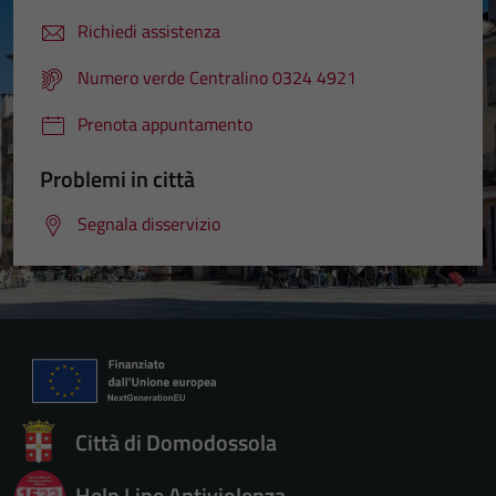
Richiedi assistenza
Numero verde Centralino 0324 4921
Prenota appuntamento
Problemi in città
Segnala disservizio
Città di Domodossola
Tecnici
Questi cookie
Help Line Antiviolenza