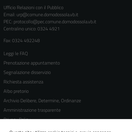
Ufficio Relazioni con il Pubblico
Email:
urp@comune.domodossola.vb.it
PEC:
protocollo@pec.comune.domodossola.vb.it
Centralino unico: 0324 4921
Fax: 0324 492248
Leggi le FAQ
Prenotazione appuntamento
Segnalazione disservizio
Richiesta assistenza
Albo pretorio
Archivio Delibere, Determine, Ordinanze
Amministrazione trasparente
Privacy Policy
Cookie Policy