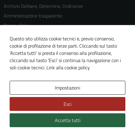
Archivio Delibere, Determine, Ordinanze
Amministrazione trasparente
Privacy Policy
Cookie Policy
Questo sito utilizza cookie tecnici e, previo consenso,
Note legali
cookie di profilazione di terze parti. Cliccando sul tasto
'Accetta tutti' si presta il consenso alla profilazione,
Dichiarazione di accessibilità
cliccando sul tasto 'Esci' si continua la navigazione con i
Piano di miglioramento del sito
soli cookie tecnici.
Link alla cookie policy
Area Privata
Impostazioni
Esci
Accetta tutti
Credits: ©
Technical Design s.r.l.