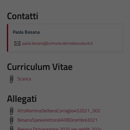
Contatti
Paola Besana
paola.besana@comune.domodossola.vb.it
Curriculum Vitae
Scarica
Allegati
AttoNominaDeliberaConsiglio452021_002
BesanaSpeseelettoraliAllBDicembre2021
Besana.Dichiarazione 2025 per redditi 2024