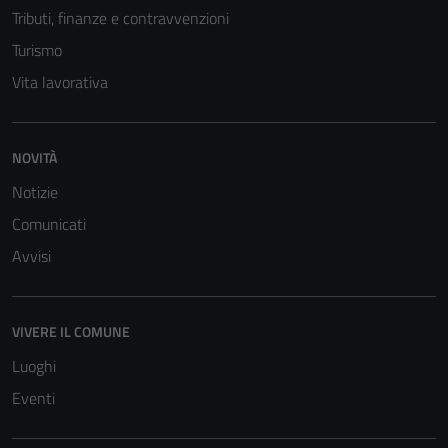
Tributi, finanze e contravvenzioni
Tecnici
Questi cookie
Turismo
sono necessari
Vita lavorativa
per il
funzionamento
del sito e non
NOVITÀ
possono
essere
Notizie
disabilitati.
Comunicati
Questi cookie
Avvisi
non raccolgono
informazioni
personali.
VIVERE IL COMUNE
Luoghi
Eventi