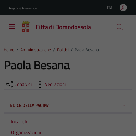
Vai ai contenuti
Vai al footer
ITA
Regione Piemonte
Lingua attiva:
Città di Domodossola
Home
/
Amministrazione
/
Politici
/
Paola Besana
Paola Besana
Condividi
Vedi azioni
INDICE DELLA PAGINA
Incarichi
Organizzazioni