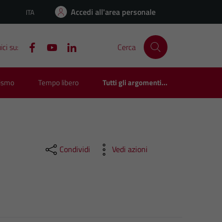
Accedi all'area personale
ITA
Lingua attiva:
ci su:
Cerca
rismo
Tempo libero
Tutti gli argomenti...
Condividi
Vedi azioni