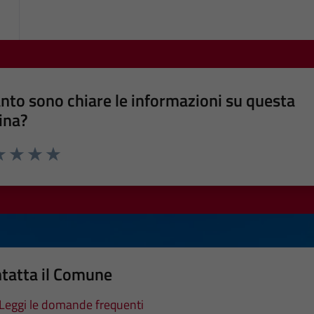
nto sono chiare le informazioni su questa
ina?
a 1 stelle su 5
luta 2 stelle su 5
Valuta 3 stelle su 5
Valuta 4 stelle su 5
Valuta 5 stelle su 5
tatta il Comune
Leggi le domande frequenti