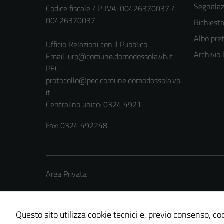
Segnalazi
Codice fiscale / P. IVA: 00426370037 /
00426370037
Richiest
Albo pret
Ufficio Relazioni con il Pubblico
Archivio
Email:
urp@comune.domodossola.vb.it
PEC:
protocollo@pec.comune.domodossola.vb.
it
Centralino unico: 0324 4921
Fax: 0324 492248
Area Privata
Questo sito utilizza cookie tecnici e, previo consenso, coo