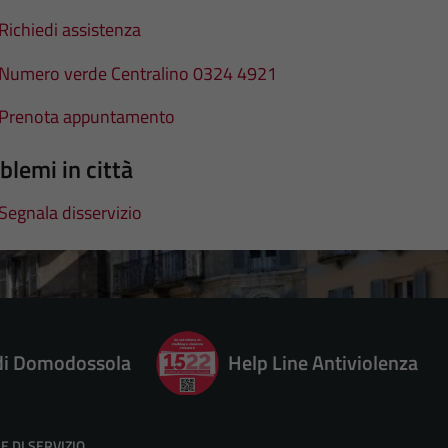
Richiedi assistenza
Numero verde Centralino 0324 4921
Prenota appuntamento
blemi in città
Segnala disservizio
 di Domodossola
Help Line Antiviolenza
E DI SERVIZIO