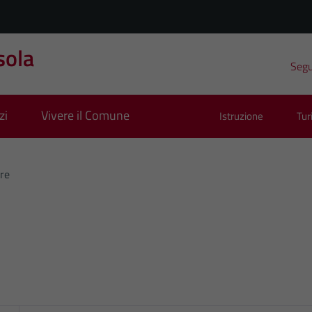
sola
Segui
zi
Vivere il Comune
Istruzione
Tu
ere