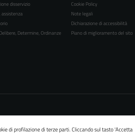
one disservizio
Cookie Policy
a assistenza
Note legali
orio
Dichiarazione di accessibilità
 Delibere, Determine, Ordinanze
Piano di miglioramento del sito
kie di profilazione di terze parti. Cliccando sul tasto 'Accetta