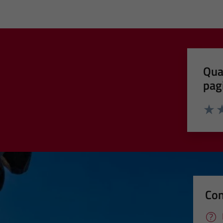
Qua
pag
Valut
Va
Con