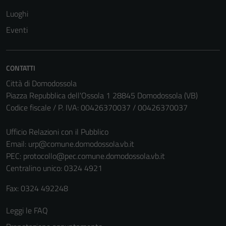
Luoghi
Eventi
Tecnici
Questi cookie
sono necessari
CONTATTI
per il
Città di Domodossola
funzionamento
Piazza Repubblica dell'Ossola 1 28845 Domodossola (VB)
del sito e non
Codice fiscale / P. IVA: 00426370037 / 00426370037
possono
essere
Ufficio Relazioni con il Pubblico
disabilitati.
Email:
urp@comune.domodossola.vb.it
Questi cookie
PEC:
protocollo@pec.comune.domodossola.vb.it
non raccolgono
Centralino unico: 0324 4921
informazioni
personali.
Fax: 0324 492248
Leggi le FAQ