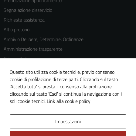
Prenotazione appuntamento
Segnalazione disservizio
Richiesta assistenza
Albo pretorio
Archivio Delibere, Determine, Ordinanze
Amministrazione trasparente
Privacy Policy
Cookie Policy
Questo sito utilizza cookie tecnici e, previo consenso,
Note legali
cookie di profilazione di terze parti. Cliccando sul tasto
'Accetta tutti' si presta il consenso alla profilazione,
Dichiarazione di accessibilità
cliccando sul tasto 'Esci' si continua la navigazione con i
Piano di miglioramento del sito
soli cookie tecnici.
Link alla cookie policy
Area Privata
Impostazioni