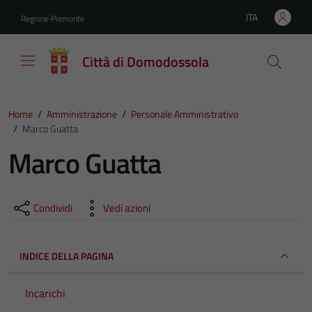
Vai ai contenuti
Vai al footer
ITA
Regione Piemonte
Lingua attiva:
Città di Domodossola
Home
/
Amministrazione
/
Personale Amministrativo
/
Marco Guatta
Marco Guatta
Condividi
Vedi azioni
INDICE DELLA PAGINA
Incarichi