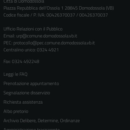
Città di Domodossola
Piazza Repubblica dell'Ossola 1 28845 Domodossola (VB)
Codice fiscale / P. IVA: 00426370037 / 00426370037
Ufficio Relazioni con il Pubblico
Email:
urp@comune.domodossola.vb.it
PEC:
protocollo@pec.comune.domodossola.vb.it
Centralino unico: 0324 4921
Fax: 0324 492248
Leggi le FAQ
Prenotazione appuntamento
Segnalazione disservizio
Richiesta assistenza
Albo pretorio
Archivio Delibere, Determine, Ordinanze
Amministrazione trasparente