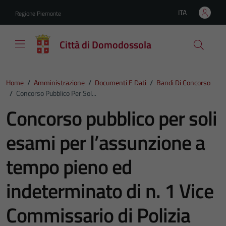
Vai ai contenuti
Vai al footer
ITA
Regione Piemonte
Lingua attiva:
Città di Domodossola
Home
/
Amministrazione
/
Documenti E Dati
/
Bandi Di Concorso
/
Concorso Pubblico Per Sol...
Concorso pubblico per soli
esami per l’assunzione a
tempo pieno ed
indeterminato di n. 1 Vice
Commissario di Polizia