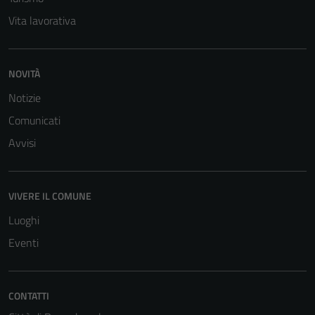
Questi cookie
Vita lavorativa
sono necessari
per il
funzionamento
NOVITÀ
del sito e non
Notizie
possono
essere
Comunicati
disabilitati.
Avvisi
Questi cookie
non raccolgono
informazioni
VIVERE IL COMUNE
personali.
Luoghi
Eventi
CONTATTI