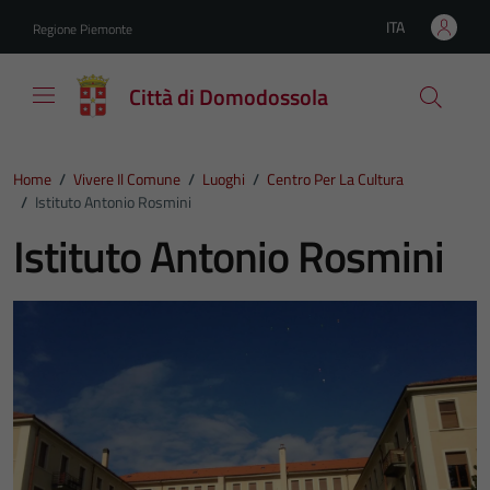
Vai ai contenuti
Vai al footer
ITA
Regione Piemonte
Lingua attiva:
Città di Domodossola
Home
/
Vivere Il Comune
/
Luoghi
/
Centro Per La Cultura
/
Istituto Antonio Rosmini
Istituto Antonio Rosmini