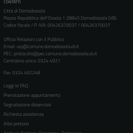
Questi cookie
CONTATTI
non raccolgono
Città di Domodossola
informazioni
Piazza Repubblica dell'Ossola 1 28845 Domodossola (VB)
personali.
Codice fiscale / P. IVA: 00426370037 / 00426370037
Ufficio Relazioni con il Pubblico
Email:
urp@comune.domodossola.vb.it
PEC:
protocollo@pec.comune.domodossola.vb.it
Centralino unico: 0324 4921
Fax: 0324 492248
Leggi le FAQ
Prenotazione appuntamento
Segnalazione disservizio
Richiesta assistenza
Albo pretorio
Archivio Delibere, Determine, Ordinanze