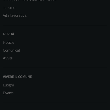
Turismo
Vita lavorativa
NOVITÀ
Notizie
Comunicati
Tecnici
Avvisi
Questi cookie
sono necessari
per il
VIVERE IL COMUNE
funzionamento
Luoghi
del sito e non
Eventi
possono
essere
disabilitati.