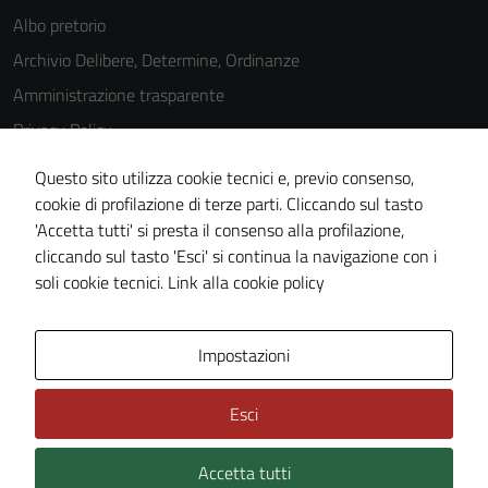
disabilitati.
Albo pretorio
Questi cookie
Archivio Delibere, Determine, Ordinanze
non raccolgono
informazioni
Amministrazione trasparente
personali.
Privacy Policy
Cookie Policy
Questo sito utilizza cookie tecnici e, previo consenso,
Note legali
cookie di profilazione di terze parti. Cliccando sul tasto
'Accetta tutti' si presta il consenso alla profilazione,
Dichiarazione di accessibilità
cliccando sul tasto 'Esci' si continua la navigazione con i
Piano di miglioramento del sito
soli cookie tecnici.
Link alla cookie policy
Area Privata
Impostazioni
Esci
Accetta tutti
Credits: ©
Technical Design s.r.l.