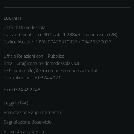
CONTATTI
Città di Domodossola
Piazza Repubblica dell'Ossola 1 28845 Domodossola (VB)
Codice fiscale / P. IVA: 00426370037 / 00426370037
Ufficio Relazioni con il Pubblico
Email:
urp@comune.domodossola.vb.it
PEC:
protocollo@pec.comune.domodossola.vb.it
Centralino unico: 0324 4921
Tecnici
Questi cookie
Fax: 0324 492248
sono necessari
per il
Leggi le FAQ
funzionamento
Prenotazione appuntamento
del sito e non
Segnalazione disservizio
possono
essere
Richiesta assistenza