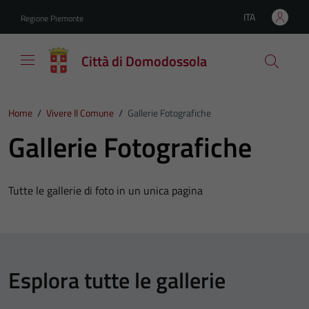
Vai ai contenuti
Vai al footer
ITA
Regione Piemonte
Lingua attiva:
Città di Domodossola
Home
/
Vivere Il Comune
/
Gallerie Fotografiche
Gallerie Fotografiche
Tutte le gallerie di foto in un unica pagina
Esplora tutte le gallerie