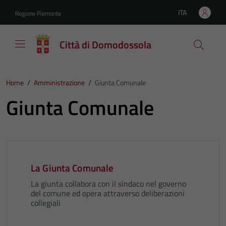
Vai ai contenuti
Vai al footer
ITA
Regione Piemonte
Lingua attiva:
Città di Domodossola
Home
/
Amministrazione
/
Giunta Comunale
Giunta Comunale
La Giunta Comunale
La giunta collabora con il sindaco nel governo
del comune ed opera attraverso deliberazioni
collegiali