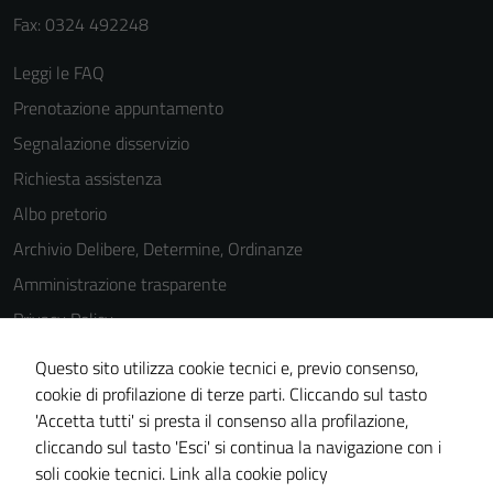
Fax: 0324 492248
Leggi le FAQ
Prenotazione appuntamento
Segnalazione disservizio
Richiesta assistenza
Albo pretorio
Archivio Delibere, Determine, Ordinanze
Amministrazione trasparente
Privacy Policy
Cookie Policy
Questo sito utilizza cookie tecnici e, previo consenso,
Tecnici
Note legali
cookie di profilazione di terze parti. Cliccando sul tasto
Questi cookie
'Accetta tutti' si presta il consenso alla profilazione,
Dichiarazione di accessibilità
sono necessari
cliccando sul tasto 'Esci' si continua la navigazione con i
Piano di miglioramento del sito
per il
soli cookie tecnici.
Link alla cookie policy
funzionamento