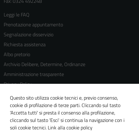
Fax: 0324 492248
Leggi le FAQ
Prenotazione appuntamento
Segnalazione disservizio
Richiesta assistenza
Albo pretorio
Archivio Delibere, Determine, Ordinanze
Amministrazione trasparente
Privacy Policy
Cookie Policy
Questo sito utilizza cookie tecnici e, previo consenso,
Note legali
Tecnici
cookie di profilazione di terze parti. Cliccando sul tasto
'Accetta tutti' si presta il consenso alla profilazione,
Questi cookie
Dichiarazione di accessibilità
cliccando sul tasto 'Esci' si continua la navigazione con i
sono necessari
Piano di miglioramento del sito
soli cookie tecnici.
Link alla cookie policy
per il
funzionamento