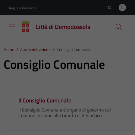
Vai ai contenuti
Vai al footer
ITA
Regione Piemonte
Lingua attiva:
Città di Domodossola
Home
/
Amministrazione
/
Consiglio Comunale
Consiglio Comunale
Il Consiglio Comunale
Il Consiglio Comunale è organo di governo del
Comune insieme alla Giunta e al Sindaco