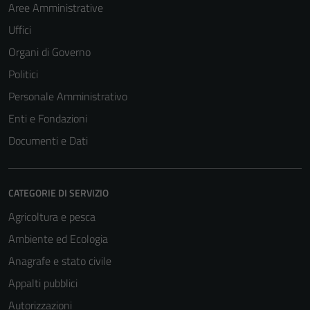
Aree Amministrative
Uffici
Tecnici
Organi di Governo
Questi cookie
Politici
sono necessari
Personale Amministrativo
per il
funzionamento
Enti e Fondazioni
del sito e non
Documenti e Dati
possono
essere
disabilitati.
CATEGORIE DI SERVIZIO
Questi cookie
non raccolgono
Agricoltura e pesca
informazioni
Ambiente ed Ecologia
personali.
Anagrafe e stato civile
Appalti pubblici
Autorizzazioni