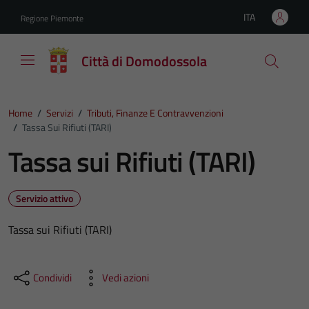
Vai ai contenuti
Vai al footer
ITA
Regione Piemonte
Lingua attiva:
Città di Domodossola
Home
/
Servizi
/
Tributi, Finanze E Contravvenzioni
/
Tassa Sui Rifiuti (TARI)
Tassa sui Rifiuti (TARI)
Servizio attivo
Tassa sui Rifiuti (TARI)
Condividi
Vedi azioni