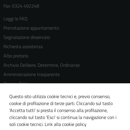
Fax: 0324 492248
Leggi le FAQ
Prenotazione appuntamento
Segnalazione disservizio
Richiesta assistenza
Albo pretorio
Archivio Delibere, Determine, Ordinanze
Amministrazione trasparente
Privacy Policy
Cookie Policy
Questo sito utilizza cookie tecnici e, previo consenso,
Note legali
cookie di profilazione di terze parti. Cliccando sul tasto
'Accetta tutti' si presta il consenso alla profilazione,
Dichiarazione di accessibilità
cliccando sul tasto 'Esci' si continua la navigazione con i
Piano di miglioramento del sito
soli cookie tecnici.
Link alla cookie policy