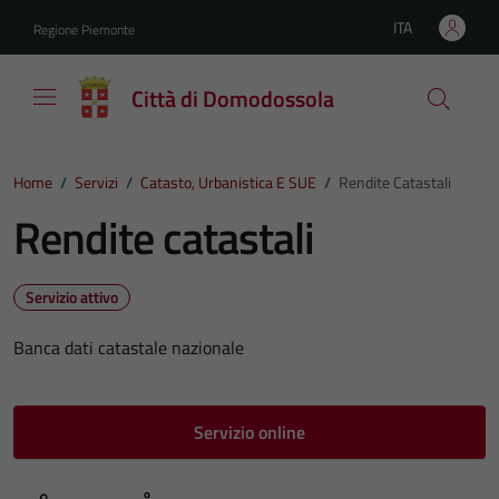
Vai ai contenuti
Vai al footer
ITA
Regione Piemonte
Lingua attiva:
Città di Domodossola
Home
/
Servizi
/
Catasto, Urbanistica E SUE
/
Rendite Catastali
Rendite catastali
Servizio attivo
Banca dati catastale nazionale
Servizio online