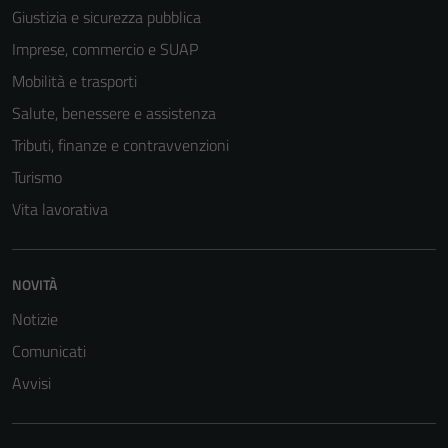
possono
Giustizia e sicurezza pubblica
essere
Imprese, commercio e SUAP
disabilitati.
Questi cookie
Mobilità e trasporti
non raccolgono
Salute, benessere e assistenza
informazioni
Tributi, finanze e contravvenzioni
personali.
Turismo
Vita lavorativa
NOVITÀ
Notizie
Comunicati
Avvisi