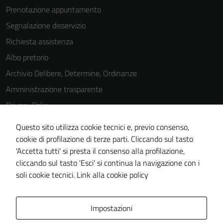
Prenotazione appuntamento
Segnalazione disservizio
Richiesta assistenza
Albo pretorio
Archivio Delibere, Determine, Ordinanze
Amministrazione trasparente
Privacy Policy
Cookie Policy
Questo sito utilizza cookie tecnici e, previo consenso,
Note legali
cookie di profilazione di terze parti. Cliccando sul tasto
'Accetta tutti' si presta il consenso alla profilazione,
Dichiarazione di accessibilità
cliccando sul tasto 'Esci' si continua la navigazione con i
Piano di miglioramento del sito
soli cookie tecnici.
Link alla cookie policy
Area Privata
Impostazioni