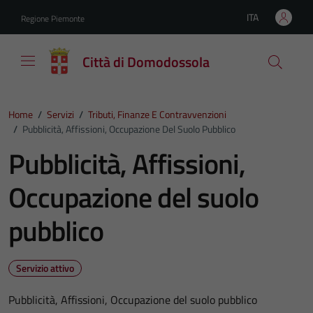
Vai ai contenuti
Vai al footer
ITA
Regione Piemonte
Lingua attiva:
Città di Domodossola
Home
/
Servizi
/
Tributi, Finanze E Contravvenzioni
/
Pubblicità, Affissioni, Occupazione Del Suolo Pubblico
Pubblicità, Affissioni,
Occupazione del suolo
pubblico
Servizio attivo
Pubblicità, Affissioni, Occupazione del suolo pubblico