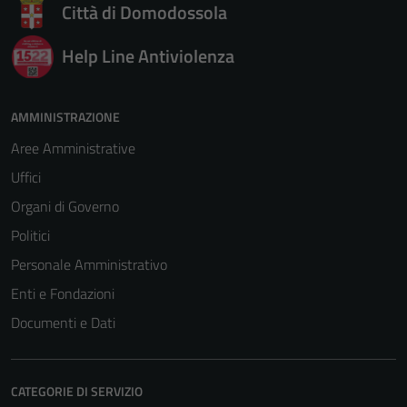
Città di Domodossola
Questi cookie
sono necessari
Help Line Antiviolenza
per il
funzionamento
del sito e non
AMMINISTRAZIONE
possono
essere
Aree Amministrative
disabilitati.
Uffici
Questi cookie
Organi di Governo
non raccolgono
informazioni
Politici
personali.
Personale Amministrativo
Enti e Fondazioni
Documenti e Dati
CATEGORIE DI SERVIZIO