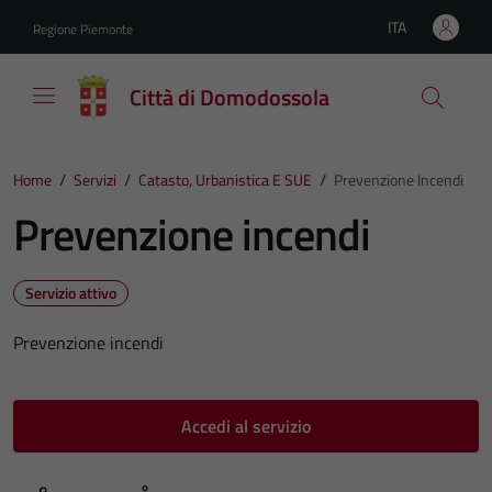
Vai ai contenuti
Vai al footer
ITA
Regione Piemonte
Lingua attiva:
Città di Domodossola
Home
/
Servizi
/
Catasto, Urbanistica E SUE
/
Prevenzione Incendi
Prevenzione incendi
Servizio attivo
Prevenzione incendi
Accedi al servizio