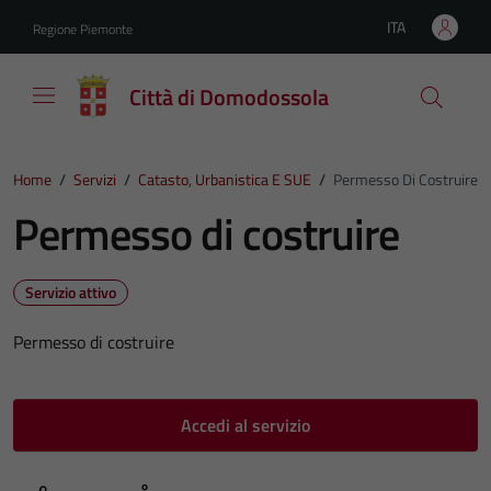
Vai ai contenuti
Vai al footer
ITA
Regione Piemonte
Lingua attiva:
Città di Domodossola
Home
/
Servizi
/
Catasto, Urbanistica E SUE
/
Permesso Di Costruire
Permesso di costruire
Servizio attivo
Permesso di costruire
Accedi al servizio