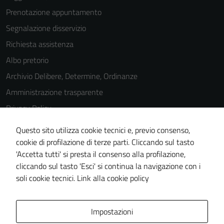
Prenotazione appuntamento
Segnalazione disservizio
Richiesta assistenza
Albo pretorio
Archivio Delibere, Determine, Ordinanze
Amministrazione trasparente
Privacy Policy
Cookie Policy
Questo sito utilizza cookie tecnici e, previo consenso,
Note legali
cookie di profilazione di terze parti. Cliccando sul tasto
'Accetta tutti' si presta il consenso alla profilazione,
Dichiarazione di accessibilità
cliccando sul tasto 'Esci' si continua la navigazione con i
Piano di miglioramento del sito
soli cookie tecnici.
Link alla cookie policy
Area Privata
Impostazioni