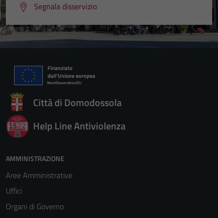
Segnala disservizio
Città di Domodossola
Help Line Antiviolenza
Tecnici
AMMINISTRAZIONE
Questi cookie
Aree Amministrative
sono necessari
per il
Uffici
funzionamento
Organi di Governo
del sito e non