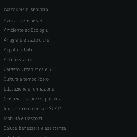
Tecnici
CATEGORIE DI SERVIZIO
Questi cookie
sono necessari
Agricoltura e pesca
per il
Ambiente ed Ecologia
funzionamento
Anagrafe e stato civile
del sito e non
possono
Appalti pubblici
essere
Autorizzazioni
disabilitati.
Catasto, urbanistica e SUE
Questi cookie
non raccolgono
Cultura e tempo libero
informazioni
Educazione e formazione
personali.
Giustizia e sicurezza pubblica
Imprese, commercio e SUAP
Mobilità e trasporti
Salute, benessere e assistenza