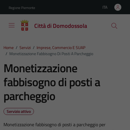
Vai ai contenuti
Vai al footer
ITA
Regione Piemonte
Lingua attiva:
Città di Domodossola
Home
/
Servizi
/
Imprese, Commercio E SUAP
/
Monetizzazione Fabbisogno Di Posti A Parcheggio
Monetizzazione
fabbisogno di posti a
parcheggio
Servizio attivo
Monetizzazione fabbisogno di posti a parcheggio per