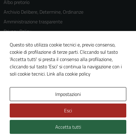
Albo pretorio
Archivio Delibere, Determine, Ordinanze
Amministrazione trasparente
Privacy Policy
Cookie Policy
Questo sito utilizza cookie tecnici e, previo consenso,
Note legali
cookie di profilazione di terze parti. Cliccando sul tasto
'Accetta tutti' si presta il consenso alla profilazione,
Dichiarazione di accessibilità
cliccando sul tasto 'Esci' si continua la navigazione con i
Piano di miglioramento del sito
soli cookie tecnici.
Link alla cookie policy
Area Privata
Impostazioni
Esci
Accetta tutti
Credits: ©
Technical Design s.r.l.