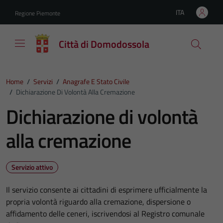
Vai ai contenuti
Vai al footer
ITA
Regione Piemonte
Lingua attiva:
Città di Domodossola
Home
/
Servizi
/
Anagrafe E Stato Civile
/
Dichiarazione Di Volontà Alla Cremazione
Dichiarazione di volontà
alla cremazione
Servizio attivo
Il servizio consente ai cittadini di esprimere ufficialmente la
propria volontà riguardo alla cremazione, dispersione o
affidamento delle ceneri, iscrivendosi al Registro comunale