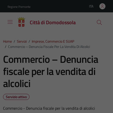
Vai ai contenuti
Vai al footer
ITA
Regione Piemonte
Lingua attiva:
Città di Domodossola
Home
/
Servizi
/
Imprese, Commercio E SUAP
/
Commercio – Denuncia Fiscale Per La Vendita Di Alcolici
Commercio – Denuncia
fiscale per la vendita di
alcolici
Servizio attivo
Commercio - Denuncia fiscale per la vendita di alcolici