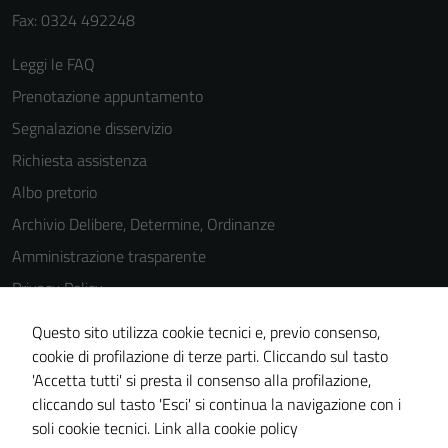
Fax: 0324 492248
Leggi le FAQ
Prenotazione appuntamento
Segnalazione disservizio
Richiesta assistenza
Albo pretorio
Archivio Delibere, Determine, Ordinanze
Amministrazione trasparente
Privacy Policy
Cookie Policy
Questo sito utilizza cookie tecnici e, previo consenso,
Note legali
cookie di profilazione di terze parti. Cliccando sul tasto
'Accetta tutti' si presta il consenso alla profilazione,
Dichiarazione di accessibilità
cliccando sul tasto 'Esci' si continua la navigazione con i
Piano di miglioramento del sito
soli cookie tecnici.
Link alla cookie policy