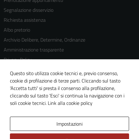
Prenotazione appuntamento
Segnalazione disservizio
Richiesta assistenza
Albo pretorio
Archivio Delibere, Determine, Ordinanze
Amministrazione trasparente
Privacy Policy
Cookie Policy
Questo sito utilizza cookie tecnici e, previo consenso,
Note legali
cookie di profilazione di terze parti. Cliccando sul tasto
'Accetta tutti' si presta il consenso alla profilazione,
Dichiarazione di accessibilità
cliccando sul tasto 'Esci' si continua la navigazione con i
Piano di miglioramento del sito
soli cookie tecnici.
Link alla cookie policy
Area Privata
Impostazioni