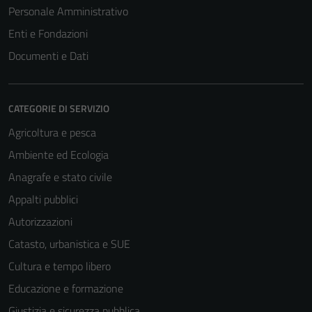
Personale Amministrativo
Enti e Fondazioni
Tecnici
Documenti e Dati
Questi cookie
sono necessari
per il
CATEGORIE DI SERVIZIO
funzionamento
Agricoltura e pesca
del sito e non
possono
Ambiente ed Ecologia
essere
Anagrafe e stato civile
disabilitati.
Appalti pubblici
Questi cookie
non raccolgono
Autorizzazioni
informazioni
Catasto, urbanistica e SUE
personali.
Cultura e tempo libero
Educazione e formazione
Giustizia e sicurezza pubblica