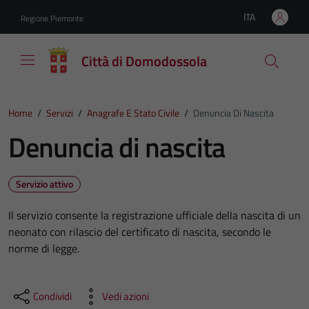
Vai ai contenuti
Vai al footer
ITA
Regione Piemonte
Lingua attiva:
Città di Domodossola
Home
/
Servizi
/
Anagrafe E Stato Civile
/
Denuncia Di Nascita
Denuncia di nascita
Servizio attivo
Il servizio consente la registrazione ufficiale della nascita di un
neonato con rilascio del certificato di nascita, secondo le
norme di legge.
Condividi
Vedi azioni