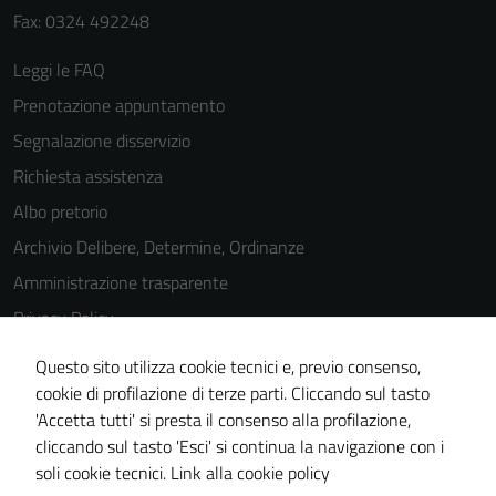
Fax: 0324 492248
Leggi le FAQ
Prenotazione appuntamento
Segnalazione disservizio
Richiesta assistenza
Albo pretorio
Archivio Delibere, Determine, Ordinanze
Amministrazione trasparente
Privacy Policy
Cookie Policy
Questo sito utilizza cookie tecnici e, previo consenso,
Note legali
cookie di profilazione di terze parti. Cliccando sul tasto
'Accetta tutti' si presta il consenso alla profilazione,
Dichiarazione di accessibilità
cliccando sul tasto 'Esci' si continua la navigazione con i
Piano di miglioramento del sito
soli cookie tecnici.
Link alla cookie policy