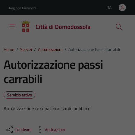
Vai ai contenuti
Vai al footer
ITA
Regione Piemonte
Lingua attiva:
Città di Domodossola
Home
/
Servizi
/
Autorizzazioni
/
Autorizzazione Passi Carrabili
Autorizzazione passi
carrabili
Servizio attivo
Autorizzazione occupazione suolo pubblico
Condividi
Vedi azioni