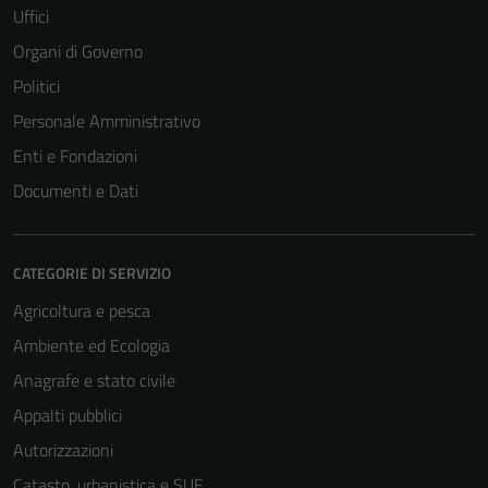
Uffici
del sito e non
possono
Organi di Governo
essere
Politici
disabilitati.
Personale Amministrativo
Questi cookie
non raccolgono
Enti e Fondazioni
informazioni
Documenti e Dati
personali.
CATEGORIE DI SERVIZIO
Agricoltura e pesca
Ambiente ed Ecologia
Anagrafe e stato civile
Appalti pubblici
Autorizzazioni
Catasto, urbanistica e SUE