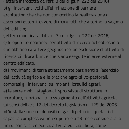
(lettera introdotta dall'art. 3 del d.lgs. n. 222 del 2016)
b) gli interventi volti all’eliminazione di barriere
architettoniche che non comportino la realizzazione di
ascensori esterni, ovvero di manufatti che alterino la sagoma
dell’edificio;
(lettera modificata dall'art. 3 del d.lgs. n. 222 del 2016)
c) le opere temporanee per attività di ricerca nel sottosuolo
che abbiano carattere geognostico, ad esclusione di attività di
ricerca di idrocarburi, e che siano eseguite in aree esterne al
centro edificato;
d) i movimenti di terra strettamente pertinenti all’esercizio
dell’attività agricola e le pratiche agro-silvo-pastorali,
compresi gli interventi su impianti idraulici agrari;
e) le serre mobili stagionali, sprovviste di strutture in
muratura, funzionali allo svolgimento dell’attività agricola;
(ai sensi dell'art. 17 del decreto legislativo n. 128 del 2006
«L'installazione dei depositi di gas di petrolio liquefatti di
capacità complessiva non superiore a 13 mc è considerata, ai
fini urbanistici ed edilizi, attività edilizia libera, come