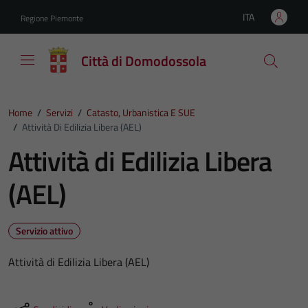
Vai ai contenuti
Vai al footer
ITA
Regione Piemonte
Lingua attiva:
Città di Domodossola
Home
/
Servizi
/
Catasto, Urbanistica E SUE
/
Attività Di Edilizia Libera (AEL)
Attività di Edilizia Libera
(AEL)
Servizio attivo
Attività di Edilizia Libera (AEL)