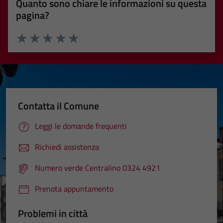
Quanto sono chiare le informazioni su questa
pagina?
Valuta 1 stelle su 5
Valuta 2 stelle su 5
Valuta 3 stelle su 5
Valuta 4 stelle su 5
Valuta 5 stelle su 5
Contatta il Comune
Leggi le domande frequenti
Richiedi assistenza
Tecnici
Numero verde Centralino 0324 4921
Questi cookie
sono necessari
Prenota appuntamento
per il
funzionamento
Problemi in città
del sito e non