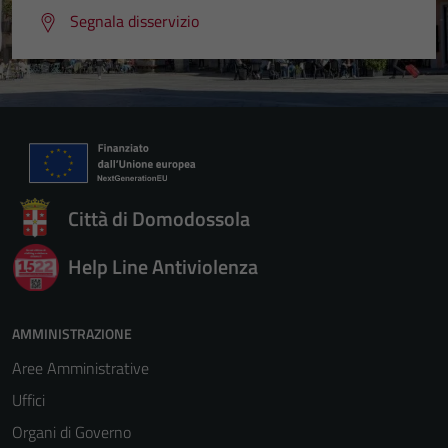
possono
Segnala disservizio
essere
disabilitati.
Questi cookie
non raccolgono
informazioni
personali.
Città di Domodossola
Help Line Antiviolenza
AMMINISTRAZIONE
Aree Amministrative
Uffici
Organi di Governo