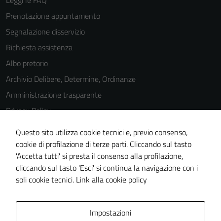
Leggi le FAQ
Prenotazione appuntamento
Segnalazione disservizio
Richiesta assistenza
Albo pretorio
Archivio Delibere, Determine, Ordinanze
Amministrazione trasparente
Privacy Policy
Cookie Policy
Questo sito utilizza cookie tecnici e, previo consenso,
Note legali
cookie di profilazione di terze parti. Cliccando sul tasto
'Accetta tutti' si presta il consenso alla profilazione,
Dichiarazione di accessibilità
cliccando sul tasto 'Esci' si continua la navigazione con i
Piano di miglioramento del sito
soli cookie tecnici.
Link alla cookie policy
Area Privata
Impostazioni