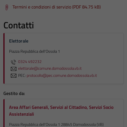
Termini e condizioni di servizio (PDF 84.75 kB)
Contatti
Elettorale
Tecnici
Piazza Repubblica dell'Ossola 1
Questi cookie
sono necessari
0324 492232
per il
elettorale@comune.domodossola.vb.it
funzionamento
PEC:
protocollo@pec.comune.domodossola.vb.it
del sito e non
possono
Gestito da:
essere
disabilitati.
Area Affari Generali, Servizi al Cittadino, Servizi Socio
Questi cookie
Assistenziali
non raccolgono
informazioni
Piazza Repubblica dell'Ossola 1 28845 Domodossola (VB)