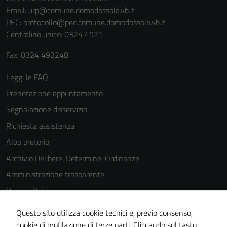
Email:
urp@comune.domodossola.vb.it
PEC:
protocollo@pec.comune.domodossola.vb.it
Centralino unico: 0324 4921
Fax: 0324 492248
Leggi le FAQ
Prenotazione appuntamento
Segnalazione disservizio
Richiesta assistenza
Albo pretorio
Archivio Delibere, Determine, Ordinanze
Amministrazione trasparente
Privacy Policy
Cookie Policy
Questo sito utilizza cookie tecnici e, previo consenso,
Note legali
cookie di profilazione di terze parti. Cliccando sul tasto