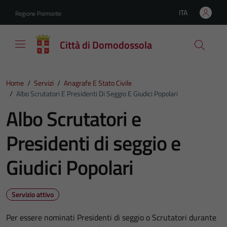
Vai ai contenuti
Vai al footer
ITA
Regione Piemonte
Lingua attiva:
Città di Domodossola
Home
/
Servizi
/
Anagrafe E Stato Civile
/
Albo Scrutatori E Presidenti Di Seggio E Giudici Popolari
Albo Scrutatori e
Presidenti di seggio e
Giudici Popolari
Servizio attivo
Per essere nominati Presidenti di seggio o Scrutatori durante