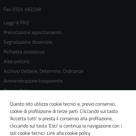
Fax: 0324 492248
Leggi le FAQ
Prenotazione appuntamento
Segnalazione disservizio
Richiesta assistenza
Albo pretorio
Archivio Delibere, Determine, Ordinanze
Amministrazione trasparente
Privacy Policy
Cookie Policy
Questo sito utilizza cookie tecnici e, previo consenso,
Note legali
cookie di profilazione di terze parti. Cliccando sul tasto
'Accetta tutti' si presta il consenso alla profilazione,
Dichiarazione di accessibilità
cliccando sul tasto 'Esci' si continua la navigazione con i
Piano di miglioramento del sito
soli cookie tecnici.
Link alla cookie policy