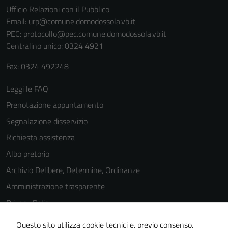
Ufficio Relazioni con il Pubblico
Email:
urp@comune.domodossola.vb.it
PEC:
protocollo@pec.comune.domodossola.vb.it
Centralino unico: 0324 4921
Fax: 0324 492248
Leggi le FAQ
Tecnici
Questi cookie
Prenotazione appuntamento
sono necessari
Segnalazione disservizio
per il
Richiesta assistenza
funzionamento
del sito e non
Albo pretorio
possono
Archivio Delibere, Determine, Ordinanze
essere
Amministrazione trasparente
disabilitati.
Questi cookie
Privacy Policy
non raccolgono
Cookie Policy
Questo sito utilizza cookie tecnici e, previo consenso,
informazioni