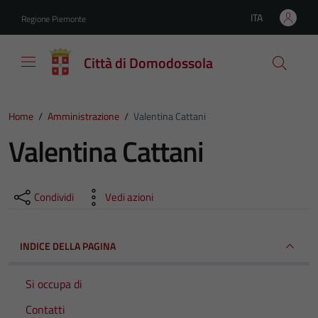
Vai ai contenuti
Vai al footer
ITA
Regione Piemonte
Lingua attiva:
Città di Domodossola
Home
/
Amministrazione
/
Valentina Cattani
Valentina Cattani
Condividi
Vedi azioni
INDICE DELLA PAGINA
Si occupa di
Contatti