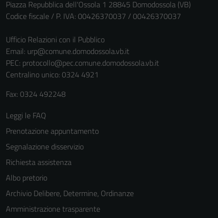
non raccolgono
Piazza Repubblica dell'Ossola 1 28845 Domodossola (VB)
informazioni
Codice fiscale / P. IVA: 00426370037 / 00426370037
personali.
Ufficio Relazioni con il Pubblico
Email:
urp@comune.domodossola.vb.it
PEC:
protocollo@pec.comune.domodossola.vb.it
Centralino unico: 0324 4921
Fax: 0324 492248
Leggi le FAQ
Prenotazione appuntamento
Segnalazione disservizio
Richiesta assistenza
Albo pretorio
Archivio Delibere, Determine, Ordinanze
Amministrazione trasparente