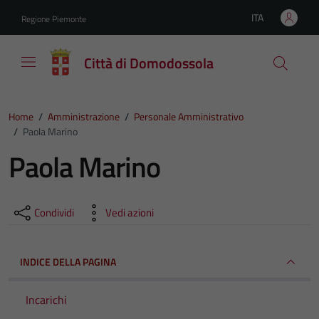
Vai ai contenuti
Vai al footer
ITA
Regione Piemonte
Lingua attiva:
Città di Domodossola
Home
/
Amministrazione
/
Personale Amministrativo
/
Paola Marino
Paola Marino
Condividi
Vedi azioni
INDICE DELLA PAGINA
Incarichi