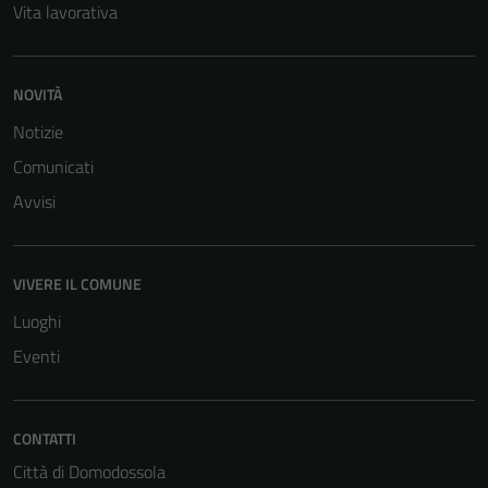
Vita lavorativa
NOVITÀ
Notizie
Comunicati
Avvisi
Tecnici
Questi cookie
sono necessari
VIVERE IL COMUNE
per il
Luoghi
funzionamento
Eventi
del sito e non
possono
essere
disabilitati.
CONTATTI
Questi cookie
Città di Domodossola