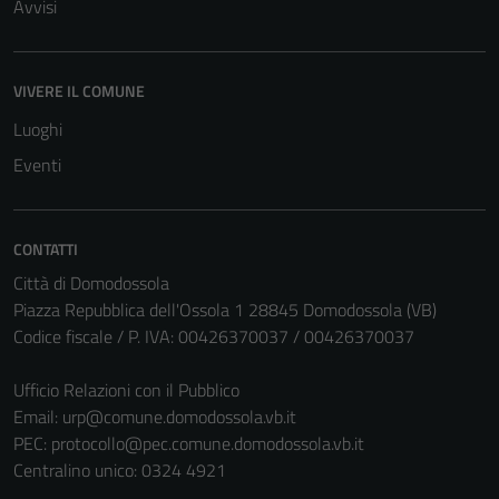
Avvisi
VIVERE IL COMUNE
Luoghi
Eventi
CONTATTI
Città di Domodossola
Piazza Repubblica dell'Ossola 1 28845 Domodossola (VB)
Codice fiscale / P. IVA: 00426370037 / 00426370037
Tecnici
Ufficio Relazioni con il Pubblico
Questi cookie
Email:
urp@comune.domodossola.vb.it
sono necessari
PEC:
protocollo@pec.comune.domodossola.vb.it
per il
Centralino unico: 0324 4921
funzionamento