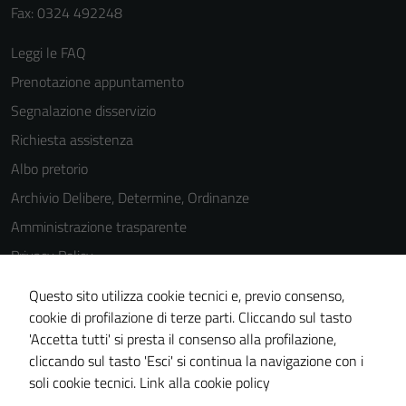
Fax: 0324 492248
del sito e non
possono
Leggi le FAQ
essere
disabilitati.
Prenotazione appuntamento
Questi cookie
Segnalazione disservizio
non raccolgono
Richiesta assistenza
informazioni
personali.
Albo pretorio
Archivio Delibere, Determine, Ordinanze
Amministrazione trasparente
Privacy Policy
Cookie Policy
Questo sito utilizza cookie tecnici e, previo consenso,
Note legali
cookie di profilazione di terze parti. Cliccando sul tasto
'Accetta tutti' si presta il consenso alla profilazione,
Dichiarazione di accessibilità
cliccando sul tasto 'Esci' si continua la navigazione con i
Piano di miglioramento del sito
soli cookie tecnici.
Link alla cookie policy