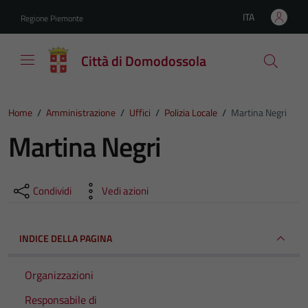
Vai ai contenuti
Vai al footer
ITA
Regione Piemonte
Lingua attiva:
Città di Domodossola
Home
/
Amministrazione
/
Uffici
/
Polizia Locale
/
Martina Negri
Martina Negri
Condividi
Vedi azioni
INDICE DELLA PAGINA
Organizzazioni
Responsabile di