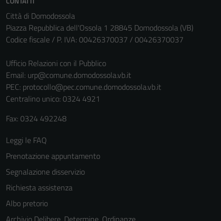
CONTATTI
Città di Domodossola
Piazza Repubblica dell'Ossola 1 28845 Domodossola (VB)
Codice fiscale / P. IVA: 00426370037 / 00426370037
Ufficio Relazioni con il Pubblico
Email:
urp@comune.domodossola.vb.it
PEC:
protocollo@pec.comune.domodossola.vb.it
Centralino unico: 0324 4921
Fax: 0324 492248
Leggi le FAQ
Prenotazione appuntamento
Segnalazione disservizio
Richiesta assistenza
Albo pretorio
Archivio Delibere, Determine, Ordinanze