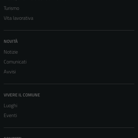
Tecnici
Turismo
Questi cookie
Vita lavorativa
sono necessari
per il
funzionamento
del sito e non
NOVITÀ
possono
Notizie
essere
Comunicati
disabilitati.
Questi cookie
Avvisi
non raccolgono
informazioni
personali.
VIVERE IL COMUNE
Luoghi
Eventi