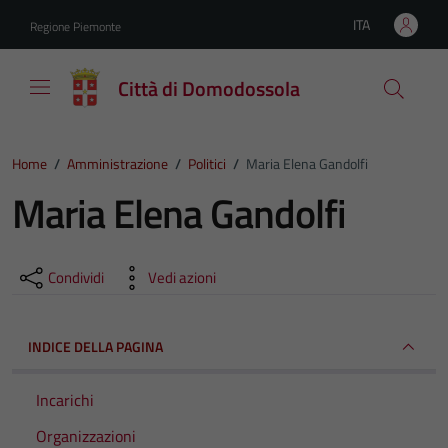
Vai ai contenuti
Vai al footer
ITA
Regione Piemonte
Lingua attiva:
Città di Domodossola
Home
/
Amministrazione
/
Politici
/
Maria Elena Gandolfi
Maria Elena Gandolfi
Condividi
Vedi azioni
INDICE DELLA PAGINA
Incarichi
Organizzazioni