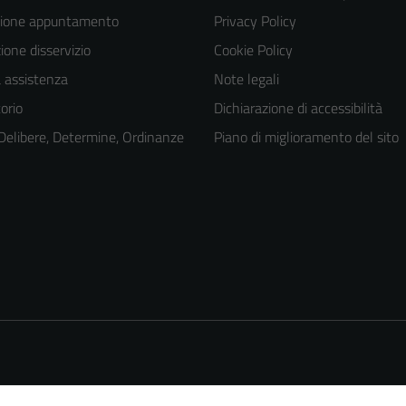
zione appuntamento
Privacy Policy
one disservizio
Cookie Policy
a assistenza
Note legali
orio
Dichiarazione di accessibilità
 Delibere, Determine, Ordinanze
Piano di miglioramento del sito