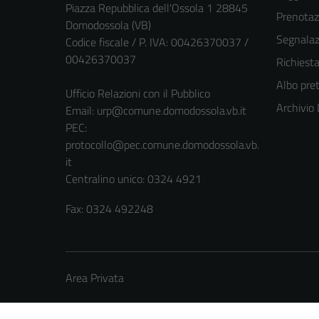
Piazza Repubblica dell'Ossola 1 28845
Prenota
Domodossola (VB)
Segnalazi
Codice fiscale / P. IVA: 00426370037 /
00426370037
Richiest
Albo pret
Ufficio Relazioni con il Pubblico
Archivio
Email:
urp@comune.domodossola.vb.it
PEC:
protocollo@pec.comune.domodossola.vb.
it
Centralino unico: 0324 4921
Fax: 0324 492248
Area Privata