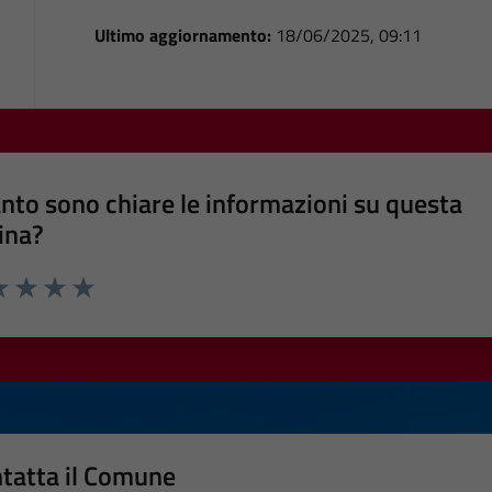
Ultimo aggiornamento:
18/06/2025, 09:11
nto sono chiare le informazioni su questa
ina?
a 1 stelle su 5
luta 2 stelle su 5
Valuta 3 stelle su 5
Valuta 4 stelle su 5
Valuta 5 stelle su 5
tatta il Comune