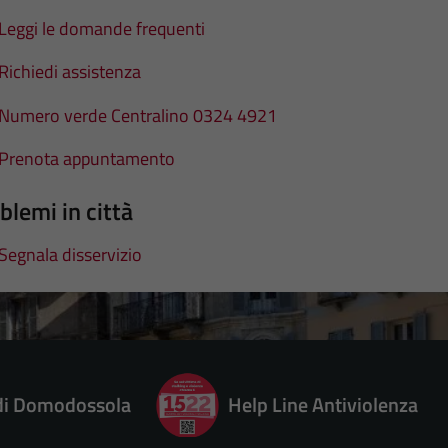
Leggi le domande frequenti
Richiedi assistenza
Numero verde Centralino 0324 4921
Prenota appuntamento
blemi in città
Segnala disservizio
 di Domodossola
Help Line Antiviolenza