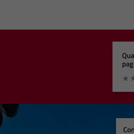
Qua
pag
Valut
Va
Con