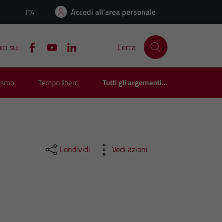
Accedi all'area personale
ITA
Lingua attiva:
ci su:
Cerca
rismo
Tempo libero
Tutti gli argomenti...
Condividi
Vedi azioni