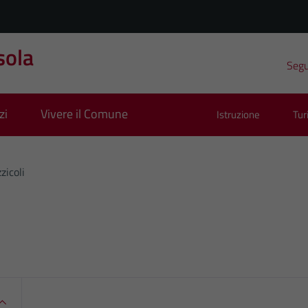
sola
Segui
zi
Vivere il Comune
Istruzione
Tu
zicoli