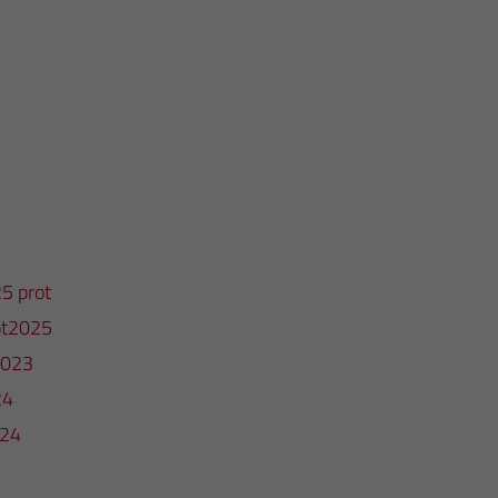
25 prot
rot2025
 2023
24
024