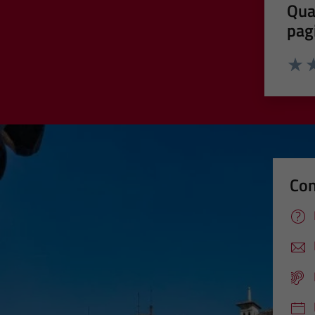
Qua
pag
Valut
Va
Con