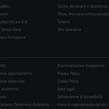
ubblici
Salute, benessere e assistenza
zioni
Tributi, finanze e contravvenzion
 urbanistica e SUE
Turismo
e tempo libero
Vita lavorativa
ne e formazione
 FAQ
Amministrazione trasparente
zione appuntamento
Privacy Policy
one disservizio
Cookie Policy
a assistenza
Note legali
Tecnici
orio
Dichiarazione di accessibilità
Questi cookie
sono necessari
 Delibere, Determine, Ordinanze
Piano di miglioramento del sito