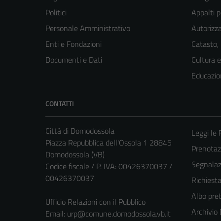
Politici
Appalti p
Personale Amministrativo
Autorizza
Enti e Fondazioni
Catasto,
Documenti e Dati
Cultura 
Educazio
CONTATTI
Città di Domodossola
Leggi le
Piazza Repubblica dell'Ossola 1 28845
Prenota
Domodossola (VB)
Segnalazi
Codice fiscale / P. IVA: 00426370037 /
00426370037
Richiest
Albo pret
Ufficio Relazioni con il Pubblico
Archivio
Email:
urp@comune.domodossola.vb.it