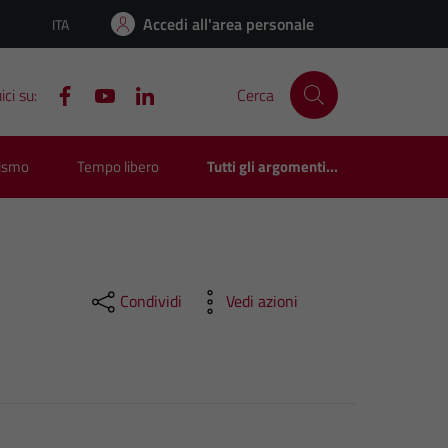
Accedi all'area personale
ITA
Lingua attiva:
ci su:
Cerca
rismo
Tempo libero
Tutti gli argomenti...
Condividi
Vedi azioni